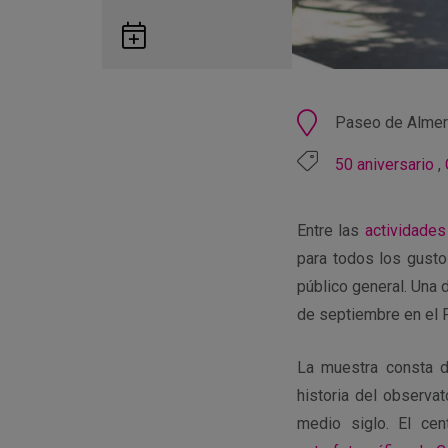
Guardar
en
Google
Calendar
Ubicación
Paseo de Almer
50 aniversario
,
Entre las
actividades
para todos los gusto
público general. Una 
de septiembre en el
La muestra consta d
historia del observa
medio siglo. El ce