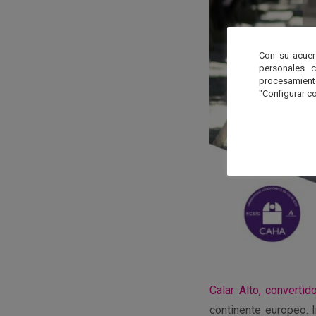
Con su acuer
personales 
procesamien
"Configurar co
Calar Alto, converti
continente europeo. 