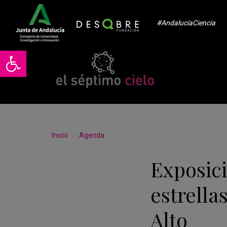
#AndalucíaCiencia
Abrir barra de herramientas
Inicio
Agenda
Exposici
estrella
Alto