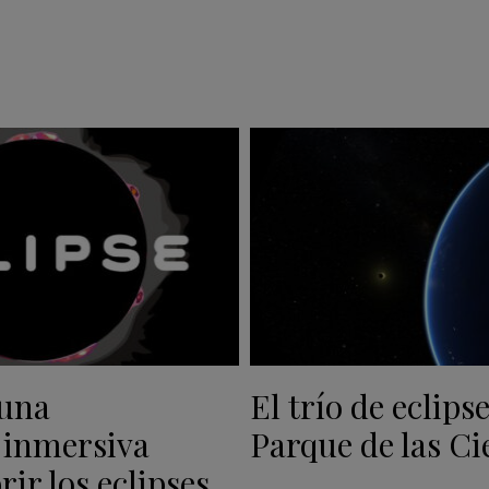
 una
El trío de eclipse
 inmersiva
Parque de las Ci
ir los eclipses