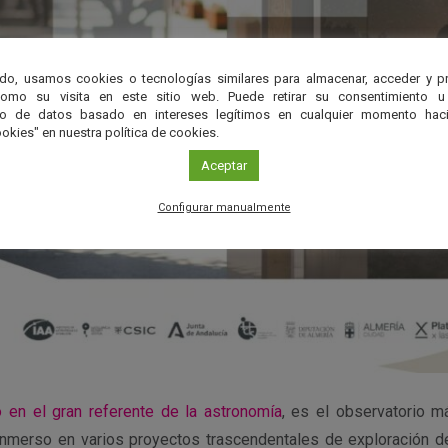
do, usamos cookies o tecnologías similares para almacenar, acceder y p
como su visita en este sitio web. Puede retirar su consentimiento u
to de datos basado en intereses legítimos en cualquier momento haci
okies" en nuestra política de cookies.
Aceptar
Configurar manualmente
do en el gran referente de la astronomía
, es el observatorio m
Inmerso en varios proyectos trascendentales de exploración de