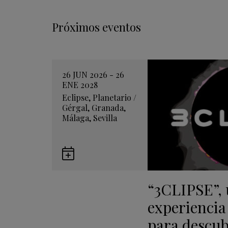
Próximos eventos
26 JUN 2026 - 26
ENE 2028
Eclipse
,
Planetario
/
Gérgal
,
Granada
,
Málaga
,
Sevilla
Guardar
en
“3CLIPSE”,
Google
Calendar
experiencia
para descubr