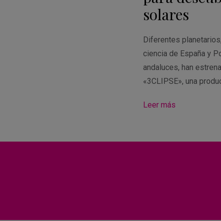
solares
Diferentes planetario
ciencia de España y Po
andaluces, han estren
«3CLIPSE», una produ
Leer más