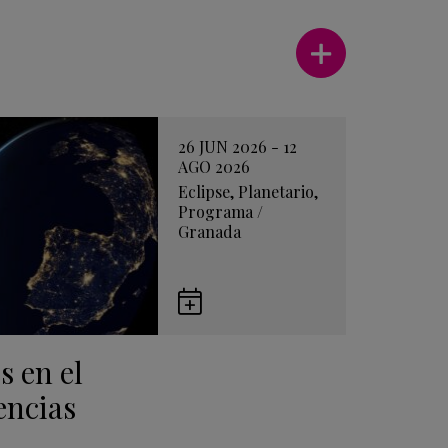
Ver más
26 JUN 2026 - 12
AGO 2026
Eclipse
,
Planetario
,
Programa
/
Granada
Guardar
en
s en el
Google
Calendar
encias