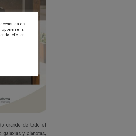
rocesar datos
 oponerse al
endo clic en
ás grande de todo el
 galaxias y planetas,