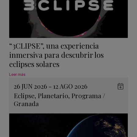
“3CLIPSE”, una experiencia
inmersiva para descubrir los
eclipses solares
Leer más
26 JUN 2026 - 12 AGO 2026
Guard
Eclipse
,
Planetario
,
Programa
/
en
Granada
Googl
Calen