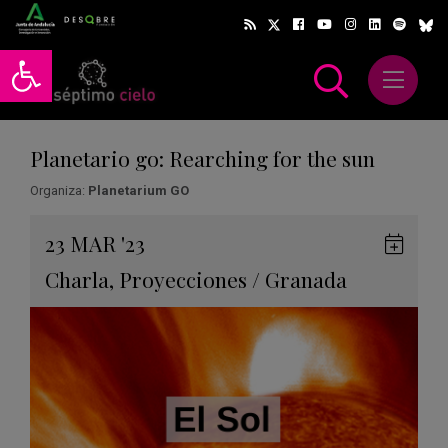
Abrir barra de herramientas
Abrir m
scar
Planetario go: Rearching for the sun
Organiza:
Planetarium GO
Gua
23
MAR
'23
en
Charla
,
Proyecciones
/
Granada
Goog
Cale