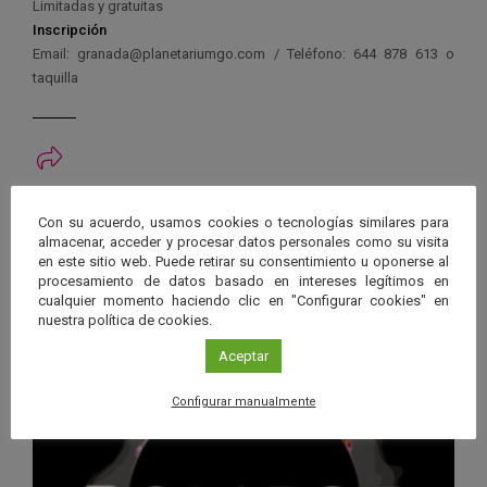
Limitadas y gratuitas
Inscripción
Email: granada@planetariumgo.com / Teléfono: 644 878 613 o
taquilla
Ver má
Próximos eventos
Con su acuerdo, usamos cookies o tecnologías similares para
almacenar, acceder y procesar datos personales como su visita
en este sitio web. Puede retirar su consentimiento u oponerse al
26 JUN 2026 - 26 ENE 2028
procesamiento de datos basado en intereses legítimos en
Guard
cualquier momento haciendo clic en "Configurar cookies" en
Eclipse
,
Planetario
/
Gérgal
,
Granada
,
nuestra política de cookies.
en
Málaga
,
Sevilla
Googl
Aceptar
Calen
Configurar manualmente