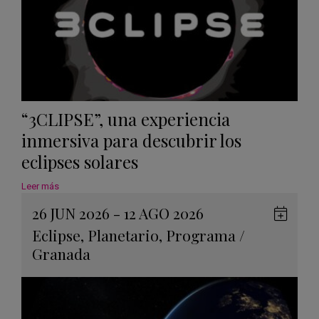
“3CLIPSE”, una experiencia
inmersiva para descubrir los
eclipses solares
Leer más
26 JUN 2026 - 12 AGO 2026
Guard
Eclipse
,
Planetario
,
Programa
/
en
Granada
Googl
Calen