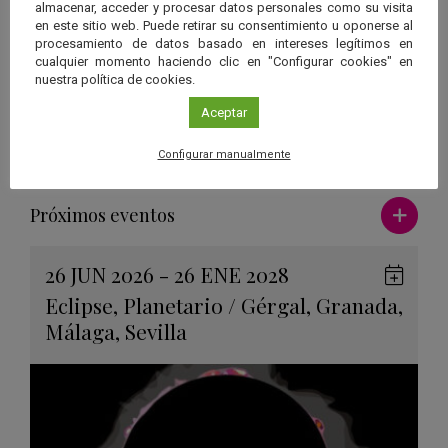
Sociedad Malagueña de Astronomía
almacenar, acceder y procesar datos personales como su visita
Inscripción
en este sitio web. Puede retirar su consentimiento u oponerse al
procesamiento de datos basado en intereses legítimos en
La entrada es libre hasta completar aforo.
cualquier momento haciendo clic en "Configurar cookies" en
Más información
nuestra política de cookies.
En este enlace
Aceptar
Configurar manualmente
Ver má
Próximos eventos
26 JUN 2026 - 26 ENE 2028
Guard
Eclipse
,
Planetario
/
Gérgal
,
Granada
,
en
Málaga
,
Sevilla
Googl
Calen