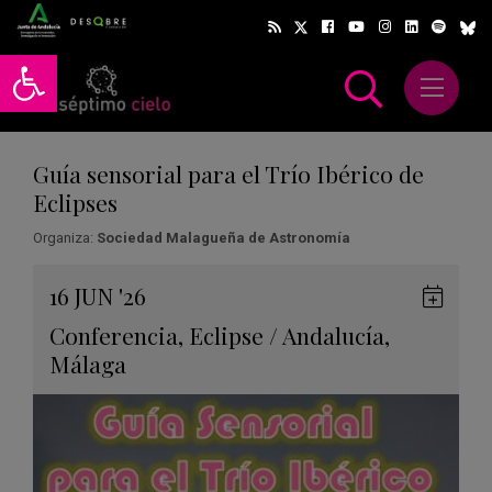
Abrir barra de herramientas
Abrir m
scar
Guía sensorial para el Trío Ibérico de
Eclipses
Organiza:
Sociedad Malagueña de Astronomía
Gua
16
JUN
'26
en
Conferencia
,
Eclipse
/
Andalucía
,
Goog
Málaga
Cale