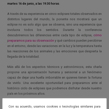
martes 16 de junio, a las 19:30 horas
.
A través de su experiencia en cinco eclipses totales observados en
distintos lugares del mundo, la ponente nos mostrará que un
eclipse no es solo algo que se observa, sino una experiencia que
involucra todos los sentidos. Durante la conferencia
descubriremos las diferencias entre cada tipo de eclipse,
cómo
prepararnos para su observación
y qué cambios pueden percibirse
en el entorno, desde las variaciones en la luz y la temperatura hasta
las reacciones de los animales y las emociones que despierta la
llegada de la totalidad.
Más allá de los aspectos técnicos y astronómicos, esta charla
propone una aproximación humana y sensorial a un fenómeno
capaz de dejar una huella imborrable en quienes tienen la fortuna
de vivirlo. Una excelente oportunidad para prepararnos ante el
histórico ciclo de eclipses que podremos disfrutar desde nuestro
país en los próximos años.
Organiza
Con su acuerdo, usamos cookies o tecnologías similares para