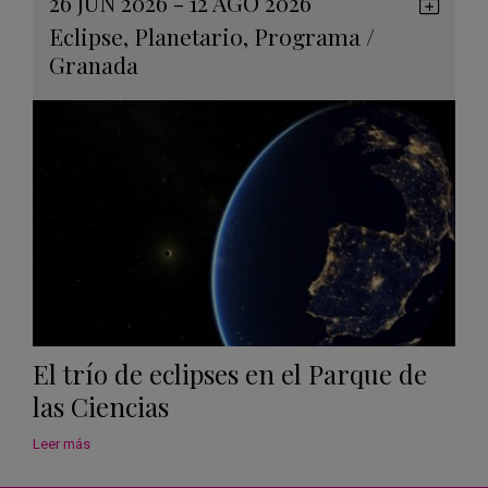
26 JUN 2026 - 12 AGO 2026
Guard
Eclipse
,
Planetario
,
Programa
/
en
Granada
Googl
Calen
El trío de eclipses en el Parque de
las Ciencias
Leer más