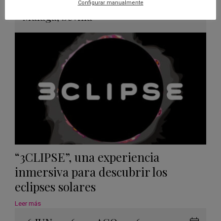
Guard
Eclipse
,
Planetario
/
Gérgal
,
Granada
,
Configurar manualmente
en
Málaga
,
Sevilla
Googl
Calen
“3CLIPSE”, una experiencia
inmersiva para descubrir los
eclipses solares
Leer más