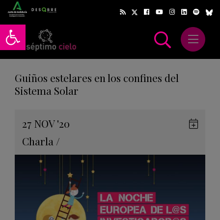
Abrir barra de herramientas
Abrir m
scar
Guiños estelares en los confines del
Sistema Solar
Gua
27
NOV
'20
en
Charla
/
Goog
Cale