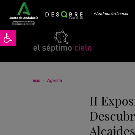
#AndalucíaCiencia
Abrir barra de herramientas
Inicio
Agenda
II Expos
Descubr
Alcaide