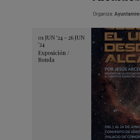
Organiza:
Ayuntamie
01
JUN
'24 - 26
JUN
'24
Exposición
/
Ronda