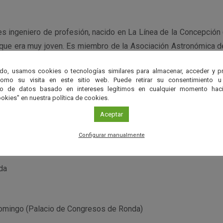
s ingeniero de profesión, nacido en La Línea de la Concepción 
que era muy joven. Es miembro de la Asociación Astronómica de
ciclismo, es un apasionado de la música en general y le enc
do, usamos cookies o tecnologías similares para almacenar, acceder y p
con la astrofotografía planetaria en el verano del 2019 dando e
como su visita en este sitio web. Puede retirar su consentimiento u
 del 2020, actualmente dedica casi todo su tiempo libre a la ast
to de datos basado en intereses legítimos en cualquier momento haci
okies" en nuestra política de cookies.
.
Aceptar
ús Arceiz.
Configurar manualmente
da
omingo (Palacio de Congresos de Ronda)