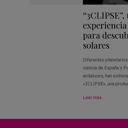
Guardar
en
“3CLIPSE”,
Google
Calendar
experiencia
para descubr
solares
Diferentes planetario
ciencia de España y Po
andaluces, han estren
«3CLIPSE», una produ
Leer más