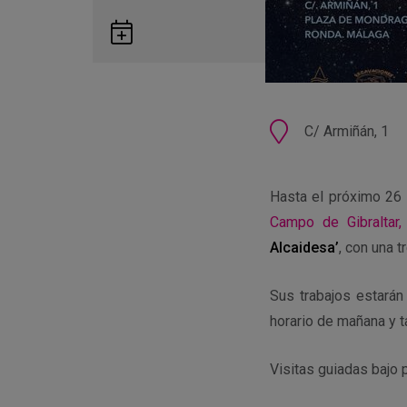
Guardar
en
Google
Calendar
Ubicación
C/ Armiñán, 1
Hasta el próximo 26 
Campo de Gibraltar,
Alcaidesa’
, con una 
Sus trabajos estará
horario de mañana y 
Visitas guiadas bajo p