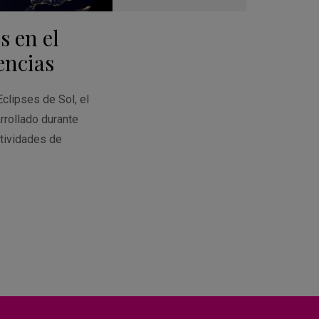
Guardar
en
s en el
Google
Calendar
encias
Eclipses de Sol, el
rrollado durante
tividades de