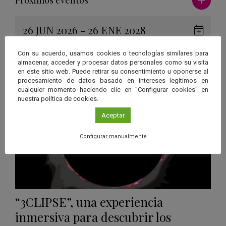
26 JUN 2026 - 26 ENE 2028
Guard
Eclipse
,
Planetario
/
Gérgal
,
Granada
,
en
Con su acuerdo, usamos cookies o tecnologías similares para
Málaga
,
Sevilla
almacenar, acceder y procesar datos personales como su visita
Googl
en este sitio web. Puede retirar su consentimiento u oponerse al
Calen
procesamiento de datos basado en intereses legítimos en
cualquier momento haciendo clic en "Configurar cookies" en
nuestra política de cookies.
Aceptar
Configurar manualmente
“3CLIPSE”, una experiencia
inmersiva para descubrir los