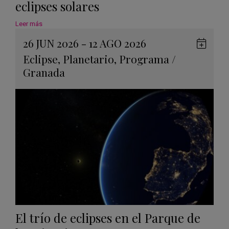
eclipses solares
Leer más
26 JUN 2026 - 12 AGO 2026
Guard
Eclipse
,
Planetario
,
Programa
/
en
Granada
Googl
Calen
El trío de eclipses en el Parque de