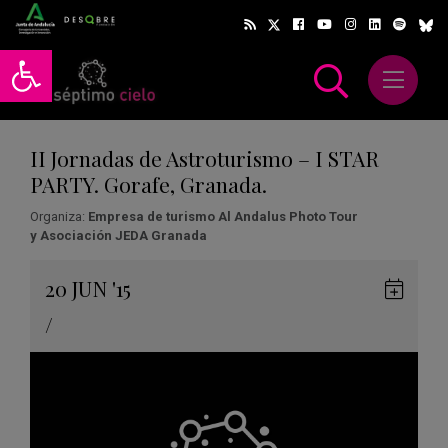
Abrir barra de herramientas
Abrir m
scar
II Jornadas de Astroturismo – I STAR
PARTY. Gorafe, Granada.
Organiza:
Empresa de turismo Al Andalus Photo Tour
y Asociación JEDA Granada
Gua
20
JUN
'15
en
/
Goog
Cale