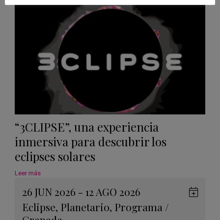
Calen
“3CLIPSE”, una experiencia
inmersiva para descubrir los
eclipses solares
Leer más
26 JUN 2026 - 12 AGO 2026
Guard
Eclipse
,
Planetario
,
Programa
/
en
Granada