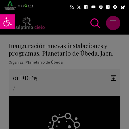
Abrir barra de herramientas
Abrir m
scar
Inauguración nuevas instalaciones y
programas. Planetario de Úbeda, Jaén.
Organiza:
Planetario de Úbeda
Gua
01
DIC
'15
en
/
Goog
Cale