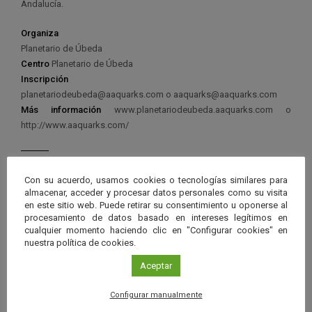
Andalucía.
Organiza
Planetario de Úbeda
Centro
Planetario de Úbeda
Inscripción
planetariodeubeda@aaquarks.com o aaquarks@aaquarks.com
Más información
www.planetariodeubeda.aaquarks.com o
http://www.aaquarks.com/
Con su acuerdo, usamos cookies o tecnologías similares para
almacenar, acceder y procesar datos personales como su visita
en este sitio web. Puede retirar su consentimiento u oponerse al
Ver má
Próximos eventos
procesamiento de datos basado en intereses legítimos en
cualquier momento haciendo clic en "Configurar cookies" en
nuestra política de cookies.
26 JUN 2026 - 26 ENE 2028
Aceptar
Guard
Eclipse
,
Planetario
/
Gérgal
,
Granada
,
en
Málaga
,
Sevilla
Configurar manualmente
Googl