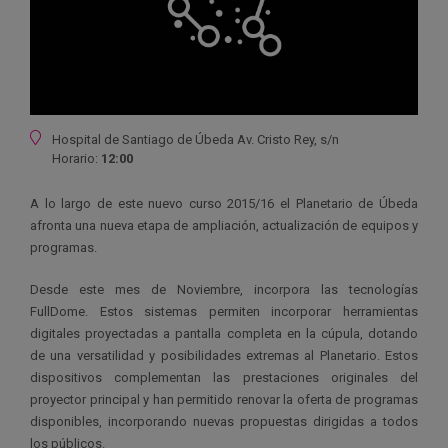
Ubicación
Hospital de Santiago de Úbeda Av. Cristo Rey, s/n
Horario:
12:00
A lo largo de este nuevo curso 2015/16 el Planetario de Úbeda
afronta una nueva etapa de ampliación, actualización de equipos y
programas.
Desde este mes de Noviembre, incorpora las tecnologías
FullDome. Estos sistemas permiten incorporar herramientas
digitales proyectadas a pantalla completa en la cúpula, dotando
de una versatilidad y posibilidades extremas al Planetario. Estos
dispositivos complementan las prestaciones originales del
proyector principal y han permitido renovar la oferta de programas
disponibles, incorporando nuevas propuestas dirigidas a todos
los públicos.