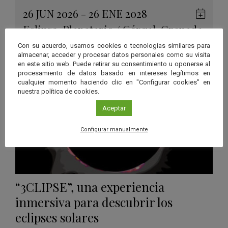
26 JUN 2026 - 26 ENE 2028
Guard
Eclipse
,
Planetario
/
Gérgal
,
Granada
,
en
Málaga
,
Sevilla
Con su acuerdo, usamos cookies o tecnologías similares para
Googl
almacenar, acceder y procesar datos personales como su visita
Calen
en este sitio web. Puede retirar su consentimiento u oponerse al
procesamiento de datos basado en intereses legítimos en
cualquier momento haciendo clic en "Configurar cookies" en
nuestra política de cookies.
Aceptar
Configurar manualmente
“3CLIPSE”, una experiencia
inmersiva para descubrir los
eclipses solares