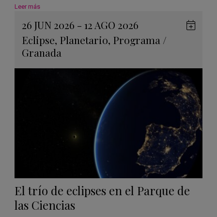
Leer más
26 JUN 2026 - 12 AGO 2026
Guard
Eclipse
,
Planetario
,
Programa
/
en
Granada
Googl
Calen
El trío de eclipses en el Parque de
las Ciencias