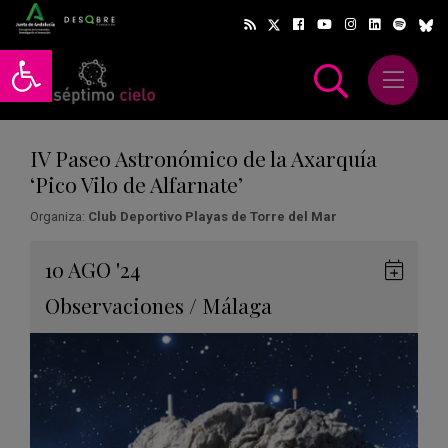
Abrir barra de herramientas
Abrir m
scar
IV Paseo Astronómico de la Axarquía
‘Pico Vilo de Alfarnate’
Organiza:
Club Deportivo Playas de Torre del Mar
Gua
10
AGO
'24
en
Observaciones
/
Málaga
Goog
Cale