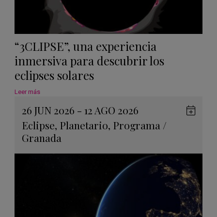
“3CLIPSE”, una experiencia
inmersiva para descubrir los
eclipses solares
Leer más
26 JUN 2026 - 12 AGO 2026
Guard
Eclipse
,
Planetario
,
Programa
/
en
Granada
Googl
Calen