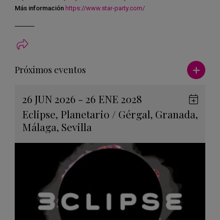
Más información
https://www.star-party.com/
Ver má
Próximos eventos
26 JUN 2026 - 26 ENE 2028
Guard
Eclipse
,
Planetario
/
Gérgal
,
Granada
,
en
Málaga
,
Sevilla
Googl
Calen