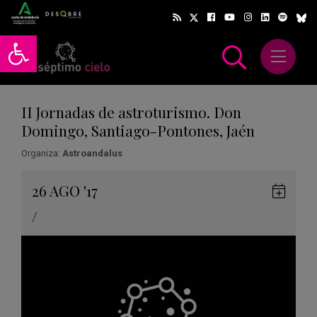
Abrir barra de herramientas
Abrir m
scar
II Jornadas de astroturismo. Don
Domingo, Santiago-Pontones, Jaén
Organiza:
Astroandalus
Gua
26
AGO
'17
en
/
Goog
Cale