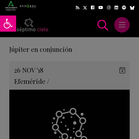
Abrir barra de herramientas
Abrir m
scar
Júpiter en conjunción
Gua
26
NOV
'18
en
Efeméride
/
Goog
Cale