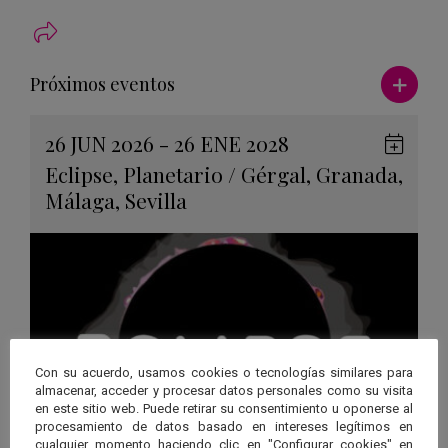
Ver má
Próximos eventos
26 JUN 2026 - 26 ENE 2028
Guard
Eclipse
,
Planetario
/
Gérgal
,
Granada
,
en
Málaga
,
Sevilla
Googl
Calen
Con su acuerdo, usamos cookies o tecnologías similares para
almacenar, acceder y procesar datos personales como su visita
en este sitio web. Puede retirar su consentimiento u oponerse al
procesamiento de datos basado en intereses legítimos en
cualquier momento haciendo clic en "Configurar cookies" en