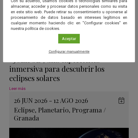
Con su acuerdo, usamos cookies o tecnologías similares para
almacenar, acceder y procesar datos personales como su visita
en este sitio web. Puede retirar su consentimiento u oponerse al
procesamiento de datos basado en intereses legítimos en
cualquier momento haciendo clic en "Configurar cookies" en
nuestra política de cookies.
Aceptar
Configurar manualmente
“3CLIPSE”, una experiencia
inmersiva para descubrir los
eclipses solares
Leer más
26 JUN 2026 - 12 AGO 2026
Guard
Eclipse
,
Planetario
,
Programa
/
en
Granada
Googl
Calen