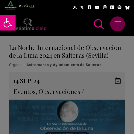
Abrir barra de herramientas
Abrir m
scar
La Noche Internacional de Observación
de la Luna 2024 en Salteras (Sevilla)
Organiza:
Astromares y Ayuntamiento de Salteras
Gua
14
SEP
'24
en
Eventos
,
Observaciones
/
Goog
Cale