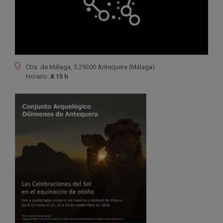
Ubicación
Ctra. de Málaga, 5 29200 Antequera (Málaga)
Horario:
8.15 h