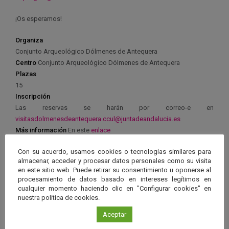
¡Os esperamos!
Organiza
Conjunto Arqueológico Dólmenes de Antequera
Centro
Conjunto Arqueológico Dólmenes de Antequera
Plazas
15
Inscripción
Las reservas se harán por correo-e en
visitasdolmenesdeantequera.ccul@juntadeandalucia.es
Más información
En este
enlace
Con su acuerdo, usamos cookies o tecnologías similares para
almacenar, acceder y procesar datos personales como su visita
en este sitio web. Puede retirar su consentimiento u oponerse al
procesamiento de datos basado en intereses legítimos en
cualquier momento haciendo clic en "Configurar cookies" en
Ver má
Próximos eventos
nuestra política de cookies.
Aceptar
26 JUN 2026 - 26 ENE 2028