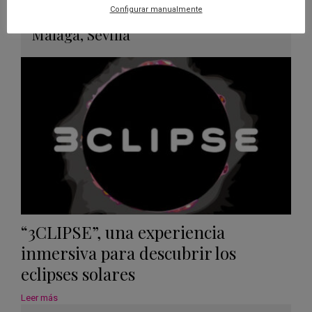
Guard
Configurar manualmente
Eclipse
,
Planetario
/
Gérgal
,
Granada
,
en
Málaga
,
Sevilla
Googl
Calen
“3CLIPSE”, una experiencia
inmersiva para descubrir los
eclipses solares
Leer más