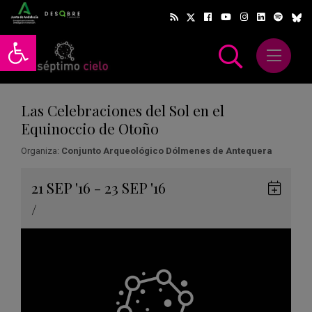
Abrir barra de herramientas
Abrir m
scar
Las Celebraciones del Sol en el
Equinoccio de Otoño
Organiza:
Conjunto Arqueológico Dólmenes de Antequera
Gua
21
SEP
'16 - 23
SEP
'16
en
/
Goog
Cale