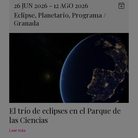
26 JUN 2026 - 12 AGO 2026
Guard
Eclipse
,
Planetario
,
Programa
/
en
Granada
Googl
Calen
El trío de eclipses en el Parque de
las Ciencias
Leer más