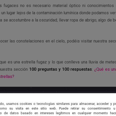
as fugaces no es necesario material óptico ni conocimientos
 un lugar lejos de la contaminación lumínica donde podamos ver 
ta se acostumbre a la oscuridad; llevar ropa de abrigo; algo de
cer las constelaciones en el cielo, podéis visitar nuestra sec
ue es una estrella fugaz y lo que conlleva una lluvia de meteo
nuestra sección
100 preguntas y 100 respuestas
:
¿Qué es una
trellas?
do, usamos cookies o tecnologías similares para almacenar, acceder y p
como su visita en este sitio web. Puede retirar su consentimiento u
to de datos basado en intereses legítimos en cualquier momento haci