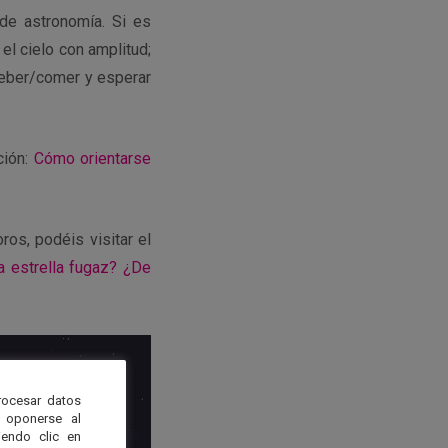
 de astronomía. Si es
el cielo con amplitud;
 beber/comer y esperar
ción:
Cómo orientarse
ros, podéis visitar el
 estrella fugaz? ¿De
rocesar datos
 oponerse al
endo clic en