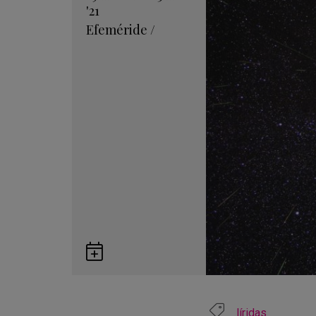
'21
Efeméride
/
Guardar
en
Google
Calendar
líridas