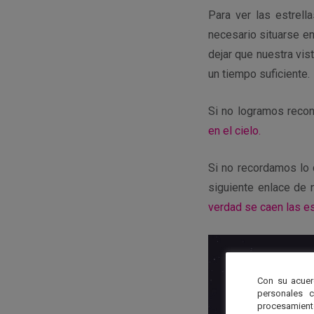
Para ver las estrell
necesario situarse en
dejar que nuestra vis
un tiempo suficiente.
Si no logramos recono
en el cielo.
Si no recordamos lo q
siguiente enlace de 
verdad se caen las es
Con su acuer
personales 
procesamien