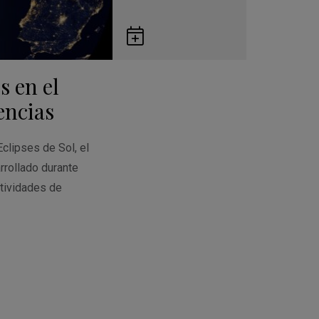
Guardar
en
s en el
Google
Calendar
encias
Eclipses de Sol, el
rrollado durante
tividades de