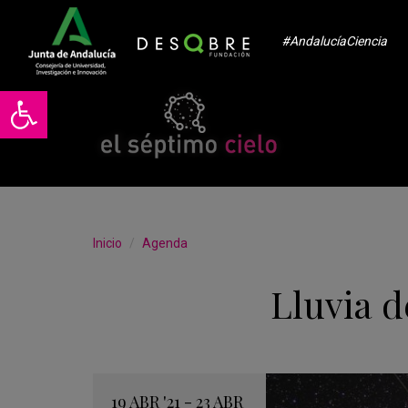
#AndalucíaCiencia
Abrir barra de herramientas
Inicio
Agenda
Lluvia d
19
ABR
'21 - 23
ABR