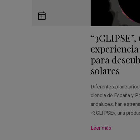
Guardar
en
“3CLIPSE”,
Google
Calendar
experiencia
para descubr
solares
Diferentes planetario
ciencia de España y Po
andaluces, han estren
«3CLIPSE», una produ
Leer más