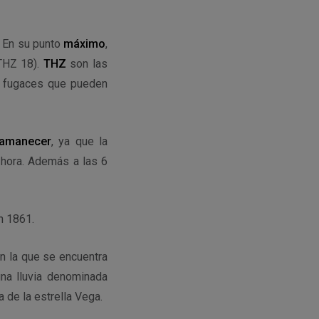
. En su punto
máximo
,
THZ 18).
THZ
son las
as fugaces que pueden
 amanecer
, ya que la
 hora. Además a las 6
n 1861
.
en la que se encuentra
una lluvia denominada
a de la estrella Vega.