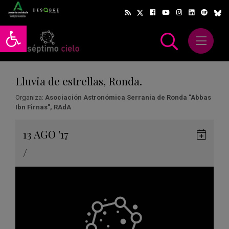
Abrir barra de herramientas
Abrir m
scar
Lluvia de estrellas, Ronda.
Organiza:
Asociación Astronómica Serranía de Ronda "Abbas
Ibn Firnas", RAdA
Gua
13
AGO
'17
en
/
Goog
Cale