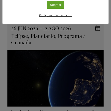
inmersiva para descubrir los
Aceptar
eclipses solares
Configurar manualmente
Leer más
26 JUN 2026 - 12 AGO 2026
Guard
Eclipse
,
Planetario
,
Programa
/
en
Granada
Googl
Calen