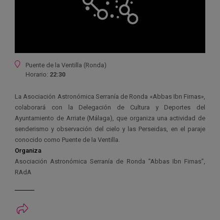
Ubicación
Puente de la Ventilla (Ronda)
Horario:
22:30
La Asociación Astronómica Serranía de Ronda «Abbas Ibn Firnas»,
colaborará con la Delegación de Cultura y Deportes del
Ayuntamiento de Arriate (Málaga), que organiza una actividad de
senderismo y observación del cielo y las Perseidas, en el paraje
conocido como Puente de la Ventilla.
Organiza
Asociación Astronómica Serranía de Ronda "Abbas Ibn Firnas",
RAdA