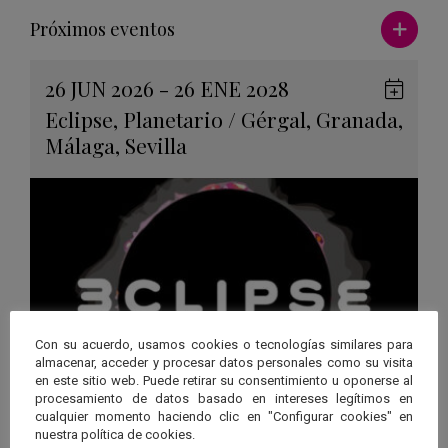
Ver má
Próximos eventos
26 JUN 2026 - 26 ENE 2028
Guard
Eclipse
,
Planetario
/
Gérgal
,
Granada
,
en
Málaga
,
Sevilla
Googl
Calen
Con su acuerdo, usamos cookies o tecnologías similares para
almacenar, acceder y procesar datos personales como su visita
en este sitio web. Puede retirar su consentimiento u oponerse al
procesamiento de datos basado en intereses legítimos en
cualquier momento haciendo clic en "Configurar cookies" en
“3CLIPSE”, una experiencia
nuestra política de cookies.