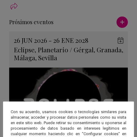
Ver má
Próximos eventos
26 JUN 2026 - 26 ENE 2028
Guard
Eclipse
,
Planetario
/
Gérgal
,
Granada
,
en
Málaga
,
Sevilla
Googl
Calen
Con su acuerdo, usamos cookies o tecnologías similares para
almacenar, acceder y procesar datos personales como su visita
en este sitio web. Puede retirar su consentimiento u oponerse al
procesamiento de datos basado en intereses legítimos en
cualquier momento haciendo clic en "Configurar cookies" en