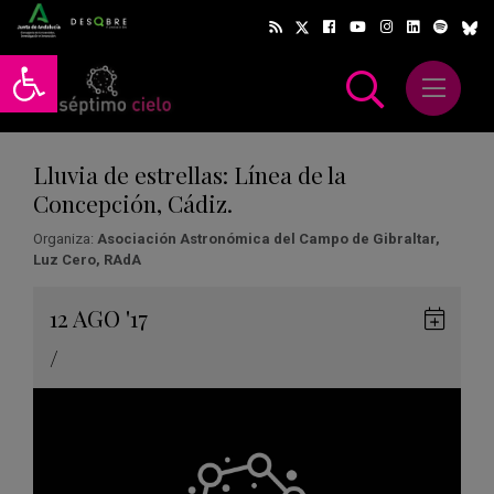
Abrir barra de herramientas
Abrir m
scar
Lluvia de estrellas: Línea de la
Concepción, Cádiz.
Organiza:
Asociación Astronómica del Campo de Gibraltar,
Luz Cero, RAdA
Gua
12
AGO
'17
en
/
Goog
Cale