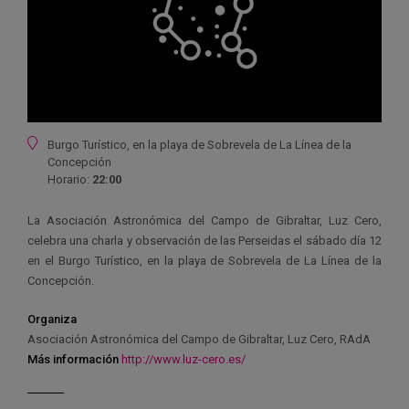
Ubicación
Burgo Turístico, en la playa de Sobrevela de La Línea de la
Concepción
Horario:
22:00
La Asociación Astronómica del Campo de Gibraltar, Luz Cero,
celebra una charla y observación de las Perseidas el sábado día 12
en el Burgo Turístico, en la playa de Sobrevela de La Línea de la
Concepción.
Organiza
Asociación Astronómica del Campo de Gibraltar, Luz Cero, RAdA
Más información
http://www.luz-cero.es/