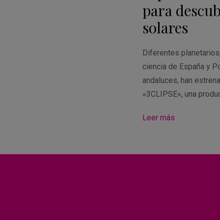
para descubr
solares
Diferentes planetario
ciencia de España y Po
andaluces, han estren
«3CLIPSE», una produ
Leer más