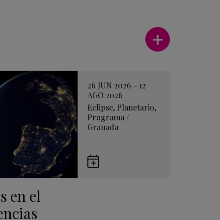
Ver más
26 JUN 2026 - 12
AGO 2026
Eclipse
,
Planetario
,
Programa
/
Granada
Guardar
en
s en el
Google
Calendar
encias