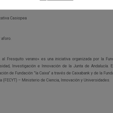
cativa Casiopea
 aforo.
 al Fresquito verano» es una iniciativa organizada por la Fu
sidad, Investigación e Innovación de la Junta de Andalucía. 
ación de Fundación ”la Caixa” a través de Caixabank y de la Fund
ía (FECYT) – Ministerio de Ciencia, Innovación y Universidades.
r