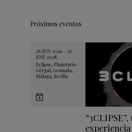
Próximos eventos
26 JUN 2026 - 26
ENE 2028
Eclipse
,
Planetario
/
Gérgal
,
Granada
,
Málaga
,
Sevilla
Guardar
en
“3CLIPSE”,
Google
Calendar
experiencia