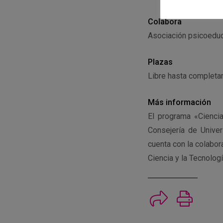
Colabora
Asociación psicoedu
Plazas
Libre hasta completar
Más información
El programa «Ciencia
Consejería de Univer
cuenta con la colabor
Ciencia y la Tecnolog
Imprimi