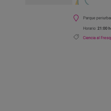
en
Google
Calendar
Ubicación
Parque periurba
Horario:
21:00 
Ciencia al Fres