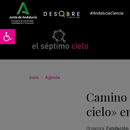
#AndalucíaCiencia
Abrir barra de herramientas
Inicio
Agenda
Camino a
cielo» e
Organiza:
Fundación 