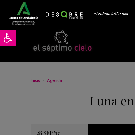
#AndalucíaCiencia
Abrir barra de herramientas
Inicio
Agenda
Luna en
28
SEP
'17