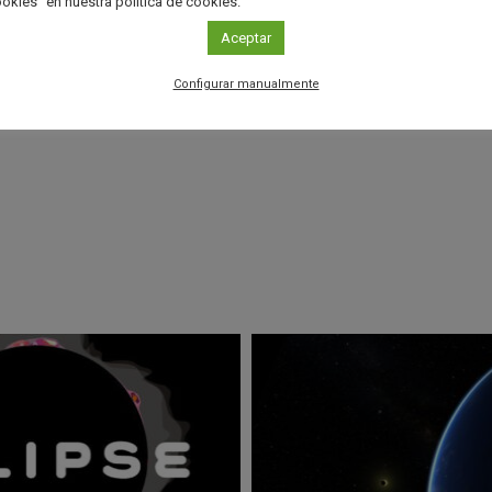
okies" en nuestra política de cookies.
Aceptar
Configurar manualmente
r