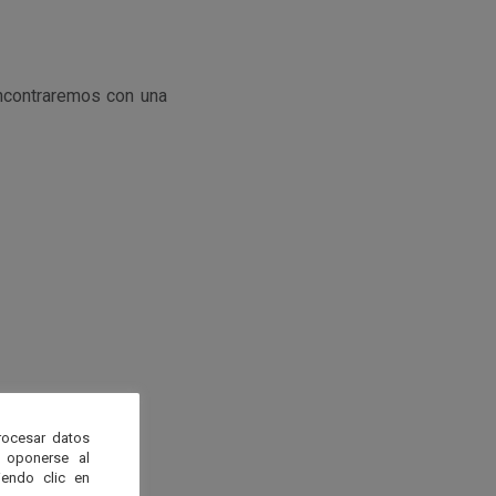
encontraremos con una
rocesar datos
 oponerse al
endo clic en