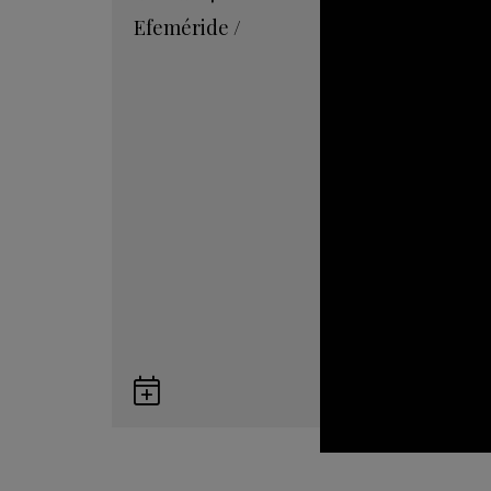
Efeméride
/
Guardar
en
Google
Calendar