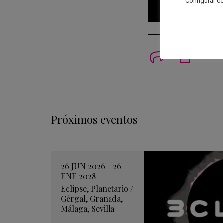
"Configurar co
Imprimi
Próximos eventos
26 JUN 2026 - 26
ENE 2028
Eclipse
,
Planetario
/
Gérgal
,
Granada
,
Málaga
,
Sevilla