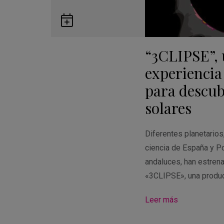
Guardar
en
“3CLIPSE”,
Google
Calendar
experiencia
para descubr
solares
Diferentes planetario
ciencia de España y Po
andaluces, han estren
«3CLIPSE», una produ
Leer más