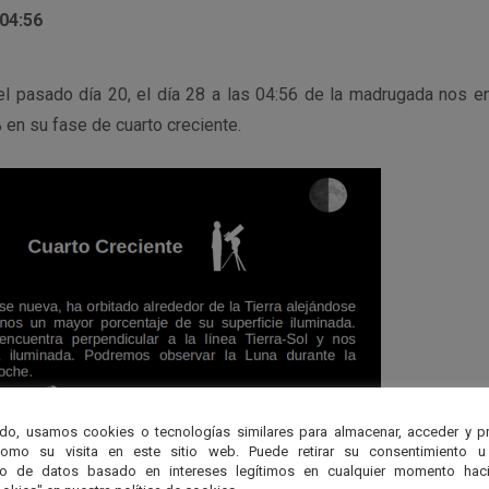
 04:56
el pasado día 20, el día 28 a las 04:56 de la madrugada nos 
 en su fase de cuarto creciente.
do, usamos cookies o tecnologías similares para almacenar, acceder y p
como su visita en este sitio web. Puede retirar su consentimiento u
to de datos basado en intereses legítimos en cualquier momento haci