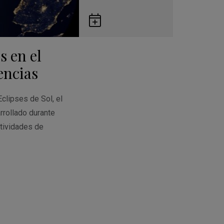
Guardar
en
s en el
Google
Calendar
encias
Eclipses de Sol, el
rrollado durante
tividades de