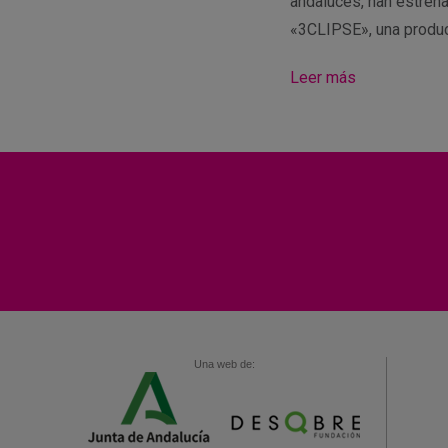
andaluces, han estren
«3CLIPSE», una produ
Leer más
Una web de: