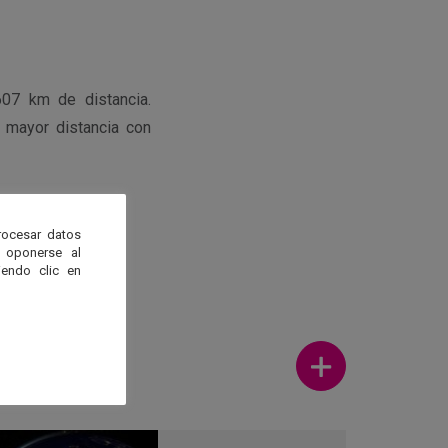
607 km de distancia.
 mayor distancia con
rocesar datos
 oponerse al
endo clic en
Ver más