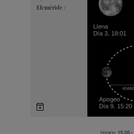
Efeméride
/
Guardar
en
Google
Calendar
Horario:
15:20 -