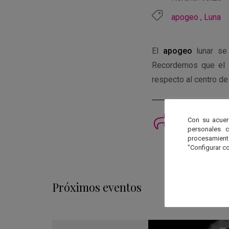
apogeo
,
Luna
El
apogeo
lunar se
Recordemos que el a
respecto al centro de 
Imprimi
Con su acuer
personales 
procesamien
"Configurar co
Próximos eventos