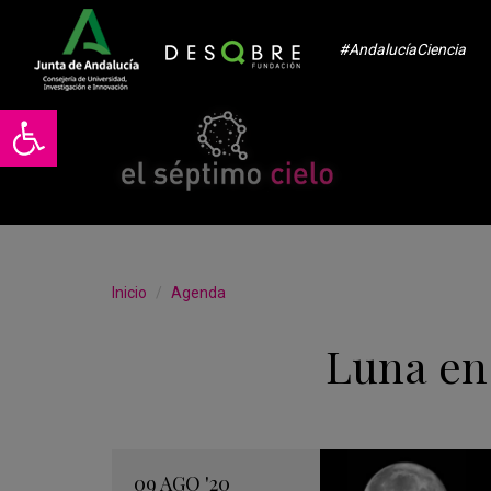
#AndalucíaCiencia
Abrir barra de herramientas
Inicio
Agenda
Luna en
09
AGO
'20