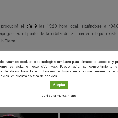
 producirá el
día 9
las 15:20 hora local, situándose a 404.
pogeo es el punto de la órbita de la Luna en el que existe
la Tierra.
r
do, usamos cookies o tecnologías similares para almacenar, acceder y p
como su visita en este sitio web. Puede retirar su consentimiento u
to de datos basado en intereses legítimos en cualquier momento haci
okies" en nuestra política de cookies.
Aceptar
Configurar manualmente