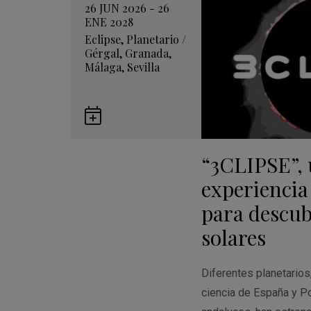
26 JUN 2026 - 26
ENE 2028
Eclipse
,
Planetario
/
Gérgal
,
Granada
,
Málaga
,
Sevilla
Guardar
en
“3CLIPSE”,
Google
Calendar
experiencia
para descubr
solares
Diferentes planetario
ciencia de España y Po