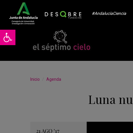
#AndalucíaCiencia
Abrir barra de herramientas
Inicio
Agenda
Luna nu
21
AGO
'17