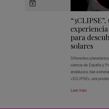
Guardar
en
“3CLIPSE”,
Google
Calendar
experiencia
para descubr
solares
Diferentes planetario
ciencia de España y Po
andaluces, han estren
«3CLIPSE», una produ
Leer más