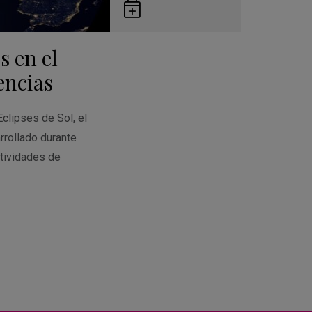
Guardar
en
s en el
Google
Calendar
encias
Eclipses de Sol, el
rrollado durante
tividades de