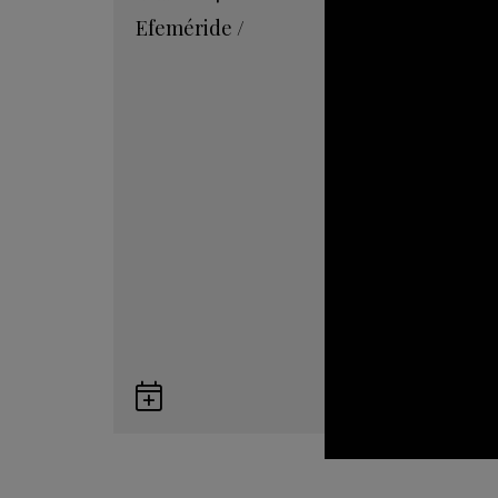
Efeméride
/
Guardar
en
Google
Calendar