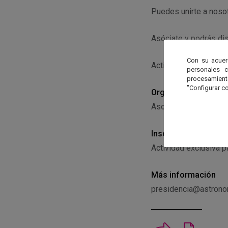
Puedes unirte a nosot
Asóciate y podrás dis
Con su acuer
Actividad exclusiva 
personales 
procesamien
"Configurar co
Organiza
Asociación Astronómi
Inscripción
Actividad exclusiva p
Más información
presidencia@astronom