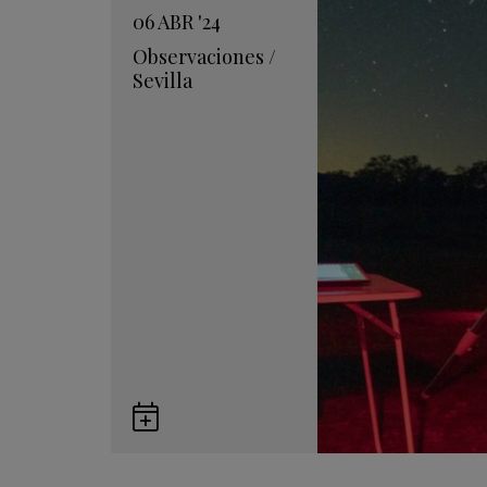
06
ABR
'24
Observaciones
/
Sevilla
Guardar
en
Google
Calendar