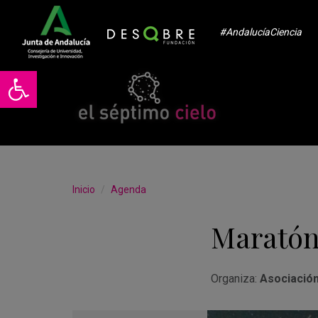
#AndalucíaCiencia
Abrir barra de herramientas
Inicio
Agenda
Maratón
Organiza:
Asociación