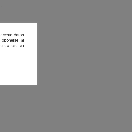
o.
rocesar datos
tación.
 oponerse al
endo clic en