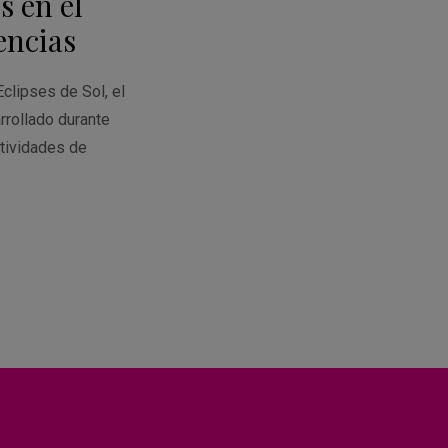
s en el
Calendar
encias
Eclipses de Sol, el
rrollado durante
tividades de