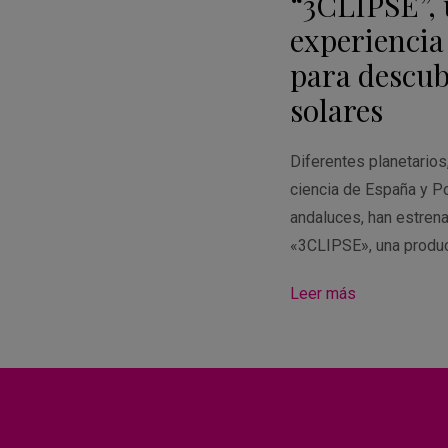
“3CLIPSE”,
Calendar
experiencia
para descubr
solares
Diferentes planetario
ciencia de España y Po
andaluces, han estren
«3CLIPSE», una produ
Leer más