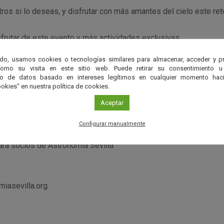
ros si lo deseas, y disfrutar con más amantes del cielo este ret
frutar de este evento y más actividades exclusivas.
do, usamos cookies o tecnologías similares para almacenar, acceder y p
para socios de
Astronomía Sevilla
y acompañantes mediante invi
como su visita en este sitio web. Puede retirar su consentimiento u
to de datos basado en intereses legítimos en cualquier momento haci
okies" en nuestra política de cookies.
Aceptar
ca Astronomía Sevilla
Configurar manualmente
ara socios de Astronomía Sevilla
iasevilla.org