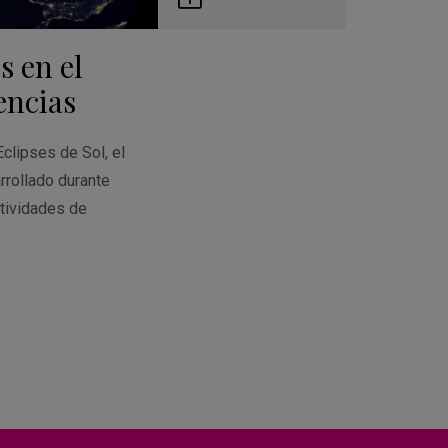
Guardar
en
s en el
Google
Calendar
encias
Eclipses de Sol, el
rrollado durante
tividades de