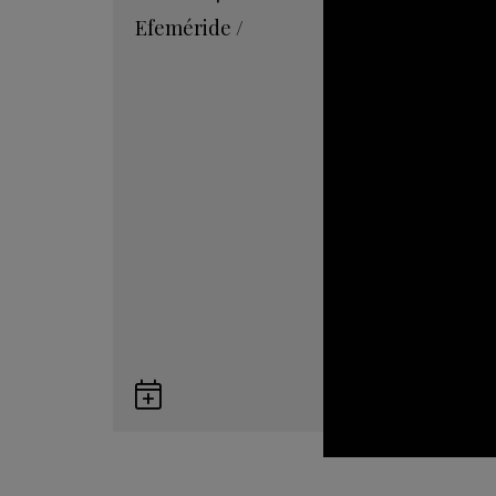
Efeméride
/
Guardar
en
Google
Calendar