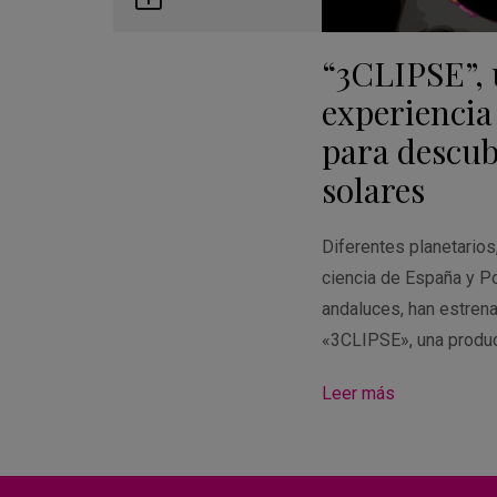
Guardar
en
“3CLIPSE”,
Google
Calendar
experiencia
para descubr
solares
Diferentes planetario
ciencia de España y Po
andaluces, han estren
«3CLIPSE», una produ
Leer más