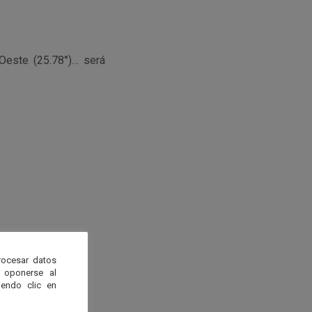
Oeste (25.78°)… será
rocesar datos
 oponerse al
endo clic en