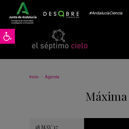
#AndalucíaCiencia
Abrir barra de herramientas
Inicio
Agenda
Máxima 
18
MAY
'17