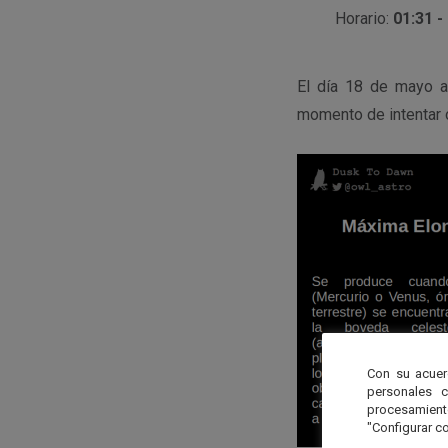
Horario:
01:31 -
El día 18 de mayo a
momento de intentar 
Con su acuer
personales 
procesamien
"Configurar co