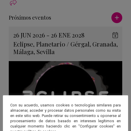
Ver má
Próximos eventos
26 JUN 2026 - 26 ENE 2028
Guard
Eclipse
,
Planetario
/
Gérgal
,
Granada
,
en
Málaga
,
Sevilla
Googl
Calen
Con su acuerdo, usamos cookies o tecnologías similares para
almacenar, acceder y procesar datos personales como su visita
en este sitio web. Puede retirar su consentimiento u oponerse al
procesamiento de datos basado en intereses legítimos en
cualquier momento haciendo clic en "Configurar cookies" en