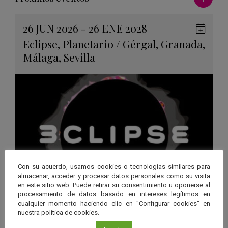
26 JUN 2026 - 26 ENE 2028
Guard
Eclipse
,
Planetario
/
Gérgal
,
Granada
,
en
Málaga
,
Sevilla
Googl
Calen
Con su acuerdo, usamos cookies o tecnologías similares para
almacenar, acceder y procesar datos personales como su visita
en este sitio web. Puede retirar su consentimiento u oponerse al
procesamiento de datos basado en intereses legítimos en
“3CLIPSE”, una experiencia
cualquier momento haciendo clic en "Configurar cookies" en
nuestra política de cookies.
inmersiva para descubrir los