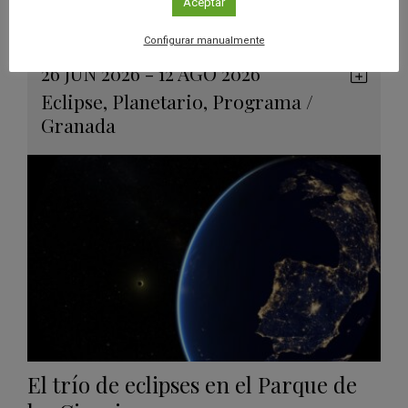
eclipses solares
Aceptar
Leer más
Configurar manualmente
26 JUN 2026 - 12 AGO 2026
Guard
Eclipse
,
Planetario
,
Programa
/
en
Granada
Googl
Calen
El trío de eclipses en el Parque de