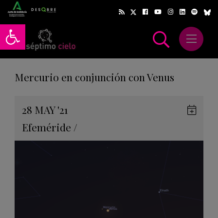
Abrir barra de herramientas
Abrir m
scar
Mercurio en conjunción con Venus
Gua
28
MAY
'21
en
Efeméride
/
Goog
Cale