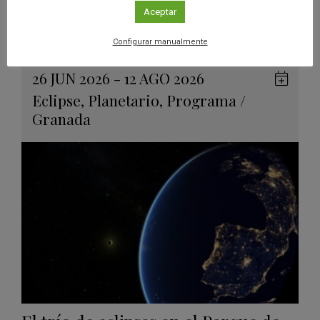
inmersiva para descubrir los
Aceptar
eclipses solares
Configurar manualmente
Leer más
26 JUN 2026 - 12 AGO 2026
Guard
Eclipse
,
Planetario
,
Programa
/
en
Granada
Googl
Calen