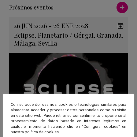
Ver má
Próximos eventos
26 JUN 2026 - 26 ENE 2028
Guard
Eclipse
,
Planetario
/
Gérgal
,
Granada
,
en
Málaga
,
Sevilla
Googl
Calen
Con su acuerdo, usamos cookies o tecnologías similares para
almacenar, acceder y procesar datos personales como su visita
en este sitio web. Puede retirar su consentimiento u oponerse al
procesamiento de datos basado en intereses legítimos en
cualquier momento haciendo clic en "Configurar cookies" en
“3CLIPSE”, una experiencia
nuestra política de cookies.