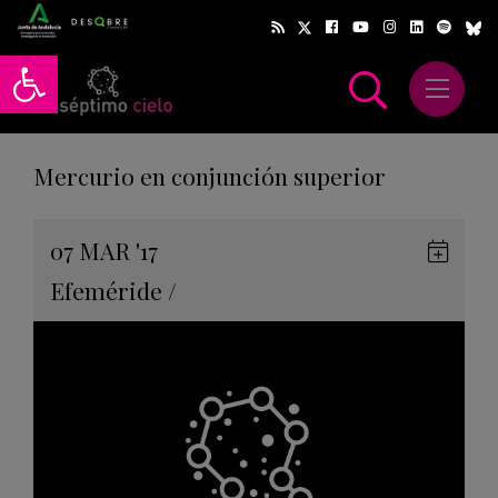
Abrir barra de herramientas
Abrir m
scar
Mercurio en conjunción superior
Gua
07
MAR
'17
en
Efeméride
/
Goog
Cale