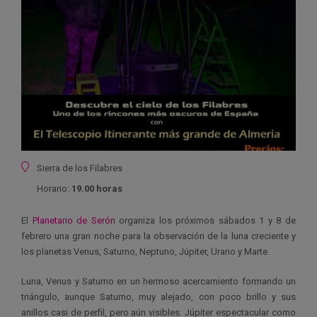
Ubicación
Sierra de los Filabres
Horario:
19.00 horas
El
Planetario de Serón
organiza los próximos sábados 1 y 8 de
febrero una gran noche para la observación de la luna creciente y
los planetas Venus, Saturno, Neptuno, Júpiter, Urano y Marte.
Luna, Venus y Saturno en un hermoso acercamiento formando un
triángulo, aunque Saturno, muy alejado, con poco brillo y sus
anillos casi de perfil, pero aún visibles. Júpiter espectacular como