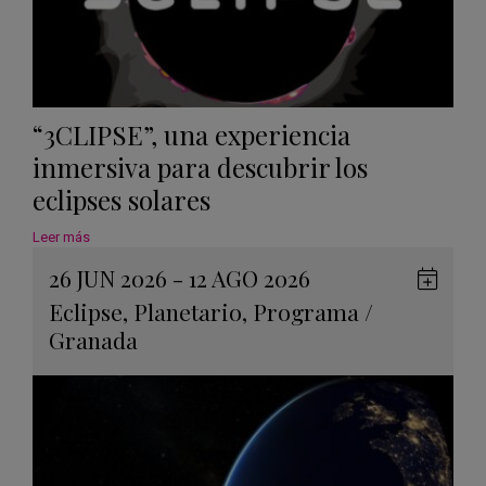
“3CLIPSE”, una experiencia
inmersiva para descubrir los
eclipses solares
Leer más
26 JUN 2026 - 12 AGO 2026
Guard
Eclipse
,
Planetario
,
Programa
/
en
Granada
Googl
Calen