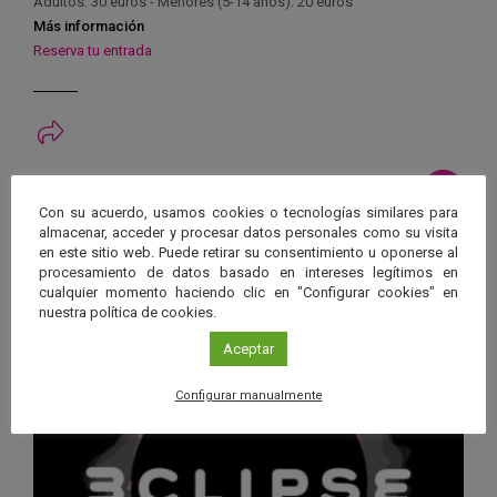
Adultos: 30 euros - Menores (5-14 años): 20 euros
Más información
Reserva tu entrada
Ver má
Próximos eventos
Con su acuerdo, usamos cookies o tecnologías similares para
almacenar, acceder y procesar datos personales como su visita
26 JUN 2026 - 26 ENE 2028
en este sitio web. Puede retirar su consentimiento u oponerse al
procesamiento de datos basado en intereses legítimos en
Guard
Eclipse
,
Planetario
/
Gérgal
,
Granada
,
cualquier momento haciendo clic en "Configurar cookies" en
en
Málaga
,
Sevilla
nuestra política de cookies.
Googl
Aceptar
Calen
Configurar manualmente