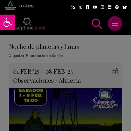
Abrir barra de herramientas
Abrir m
scar
Noche de planetas y lunas
Organiza:
Planetario de Serón
Gua
01
FEB
'25 - 08
FEB
'25
en
Observaciones
/
Almería
Goog
Cale