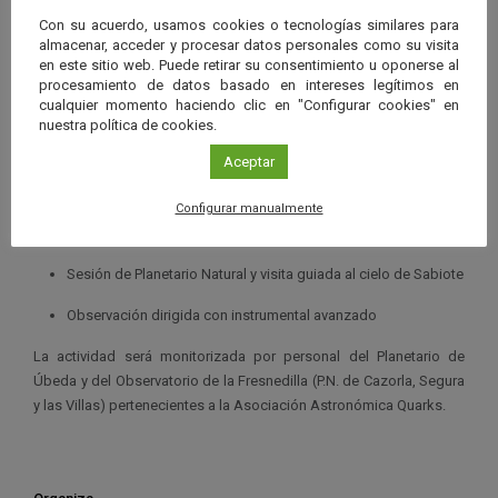
cielo de verano desde las murallas y torres del castillo de Sabiote.
Con su acuerdo, usamos cookies o tecnologías similares para
Dedicaremos la noche a la observación de cielo profundo
almacenar, acceder y procesar datos personales como su visita
en este sitio web. Puede retirar su consentimiento u oponerse al
(galaxias, nebulosas, cúmulos,…) con potentes telescopios. Pero
procesamiento de datos basado en intereses legítimos en
la “estrella” de la noche será Saturno. También dedicaremos
cualquier momento haciendo clic en "Configurar cookies" en
tiempo al conocimiento del cielo a simple vista a fin de aprender a
nuestra política de cookies.
orientarnos en el cielo estrellado.
Aceptar
Programa
Configurar manualmente
Iniciación a la astronomía medieval
Sesión de Planetario Natural y visita guiada al cielo de Sabiote
Observación dirigida con instrumental avanzado
La actividad será monitorizada por personal del Planetario de
Úbeda y del Observatorio de la Fresnedilla (P.N. de Cazorla, Segura
y las Villas) pertenecientes a la Asociación Astronómica Quarks.