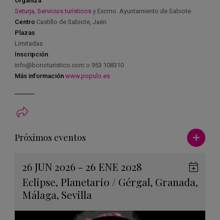
Organiza
Seturja, Servicios turísticos
y Excmo. Ayuntamiento de Sabiote
Centro
Castillo de Sabiote, Jaén
Plazas
Limitadas
Inscripción
info@bonoturistico.com o 953 108310
Más información
www.populo.es
Ver má
Próximos eventos
26 JUN 2026 - 26 ENE 2028
Guard
Eclipse
,
Planetario
/
Gérgal
,
Granada
,
en
Málaga
,
Sevilla
Googl
Calen