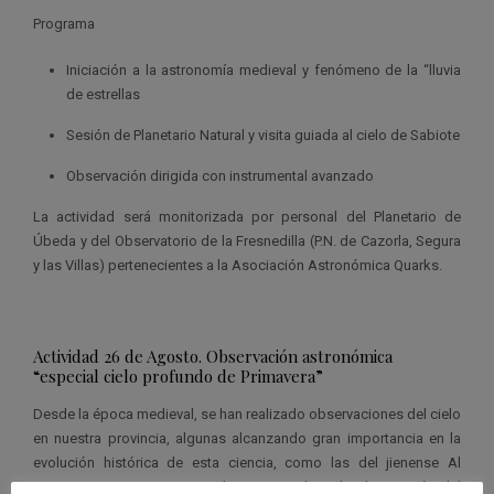
Programa
Iniciación a la astronomía medieval y fenómeno de la “lluvia
de estrellas
Sesión de Planetario Natural y visita guiada al cielo de Sabiote
Observación dirigida con instrumental avanzado
La actividad será monitorizada por personal del Planetario de
Úbeda y del Observatorio de la Fresnedilla (P.N. de Cazorla, Segura
y las Villas) pertenecientes a la Asociación Astronómica Quarks.
Actividad 26 de Agosto. Observación astronómica
“especial cielo profundo de Primavera”
Desde la época medieval, se han realizado observaciones del cielo
en nuestra provincia, algunas alcanzando gran importancia en la
evolución histórica de esta ciencia, como las del jienense Al
Jayyani. Rescataremos una de estas noches de observación del