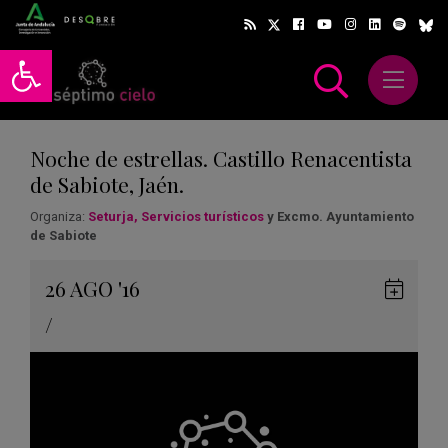
Abrir barra de herramientas
Abrir m
scar
Noche de estrellas. Castillo Renacentista
de Sabiote, Jaén.
Organiza:
Seturja, Servicios turísticos
y Excmo. Ayuntamiento
de Sabiote
Gua
26
AGO
'16
en
/
Goog
Cale