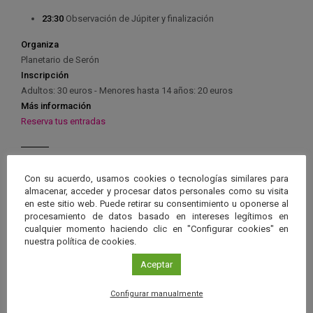
23:30
Observación de Júpiter y finalización
Organiza
Planetario de Serón
Inscripción
Adultos: 30 euros - Menores hasta 14 años: 20 euros
Más información
Reserva tus entradas
Con su acuerdo, usamos cookies o tecnologías similares para
almacenar, acceder y procesar datos personales como su visita
Ver má
en este sitio web. Puede retirar su consentimiento u oponerse al
Próximos eventos
procesamiento de datos basado en intereses legítimos en
cualquier momento haciendo clic en "Configurar cookies" en
nuestra política de cookies.
26 JUN 2026 - 26 ENE 2028
Guard
Aceptar
Eclipse
,
Planetario
/
Gérgal
,
Granada
,
en
Málaga
,
Sevilla
Configurar manualmente
Googl