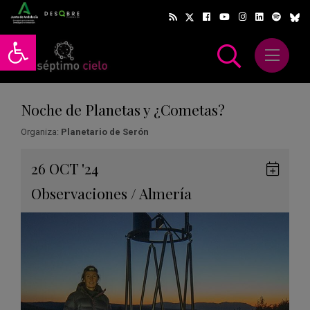
Abrir barra de herramientas
Abrir m
scar
Noche de Planetas y ¿Cometas?
Organiza:
Planetario de Serón
Gua
26
OCT
'24
en
Observaciones
/
Almería
Goog
Cale