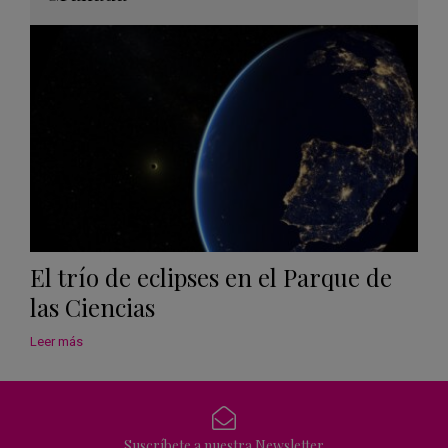
Googl
Calen
El trío de eclipses en el Parque de
las Ciencias
Leer más
Suscríbete a nuestra Newsletter