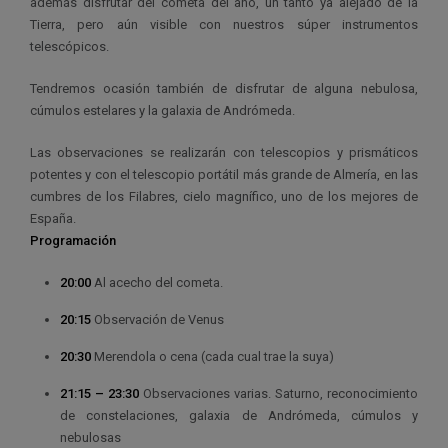
además disfrutar del cometa del año, un tanto ya alejado de la
Tierra, pero aún visible con nuestros súper instrumentos
telescópicos.
Tendremos ocasión también de disfrutar de alguna nebulosa,
cúmulos estelares y la galaxia de Andrómeda.
Las observaciones se realizarán con telescopios y prismáticos
potentes y con el telescopio portátil más grande de Almería, en las
cumbres de los Filabres, cielo magnífico, uno de los mejores de
España.
Programación
20:00
Al acecho del cometa.
20:15
Observación de Venus
20:30
Merendola o cena (cada cual trae la suya)
21:15 – 23:30
Observaciones varias. Saturno, reconocimiento
de constelaciones, galaxia de Andrómeda, cúmulos y
nebulosas