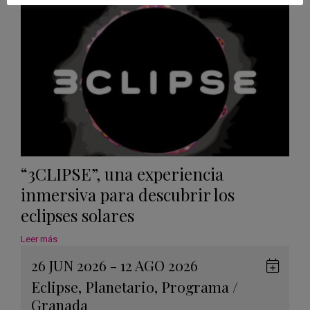
Calen
“3CLIPSE”, una experiencia
inmersiva para descubrir los
eclipses solares
Leer más
26 JUN 2026 - 12 AGO 2026
Guard
Eclipse
,
Planetario
,
Programa
/
en
Granada