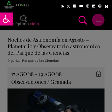
Abrir barra de herramientas
Abrir m
scar
Noches de Astronomía en Agosto –
Planetario y Observatorio astronómico
del Parque de las Ciencias
Organiza:
Parque de las Ciencias
Gua
17
AGO
'18 - 19
AGO
'18
en
Observaciones
/
Granada
Goog
Cale