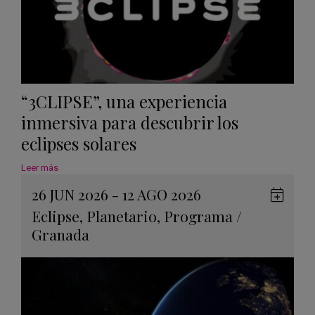
“3CLIPSE”, una experiencia
inmersiva para descubrir los
eclipses solares
Leer más
26 JUN 2026 - 12 AGO 2026
Guard
Eclipse
,
Planetario
,
Programa
/
en
Granada
Googl
Calen