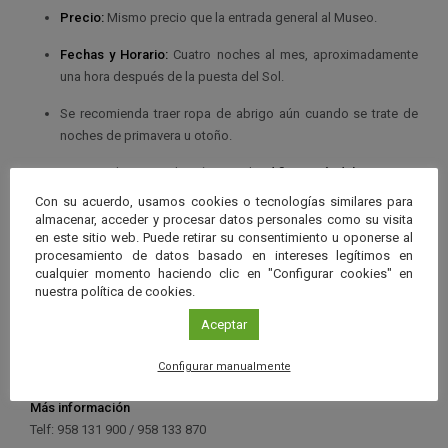
Precio:
Mismo precio que la entrada general al Museo.
Fechas y Horario:
Cuatro noches al mes, aproximadamente
una hora después de la puesta del Sol.
Se recomienda traer ropa de abrigo aún cuando se trate de
noches de primavera u otoño.
La entrada se realizará por el
Edificio Péndulo
, sito en
Avenida del Mediterráneo s/n
Con su acuerdo, usamos cookies o tecnologías similares para
almacenar, acceder y procesar datos personales como su visita
Organiza
en este sitio web. Puede retirar su consentimiento u oponerse al
Parque de las Ciencias
procesamiento de datos basado en intereses legítimos en
cualquier momento haciendo clic en "Configurar cookies" en
Centro
nuestra política de cookies.
Parque de las Ciencias
Plazas
Aceptar
30
Inscripción
Configurar manualmente
Es necesario hacer reserva para la noche elegida
Más información
Telf: 958 131 900 / 958 133 870