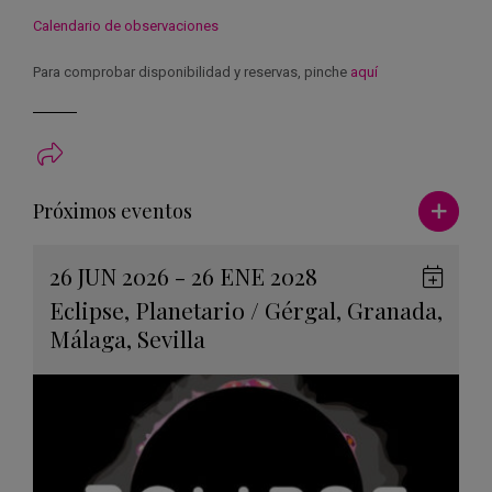
Calendario de observaciones
Para comprobar disponibilidad y reservas, pinche
aquí
Ver má
Próximos eventos
26 JUN 2026 - 26 ENE 2028
Guard
Eclipse
,
Planetario
/
Gérgal
,
Granada
,
en
Málaga
,
Sevilla
Googl
Calen