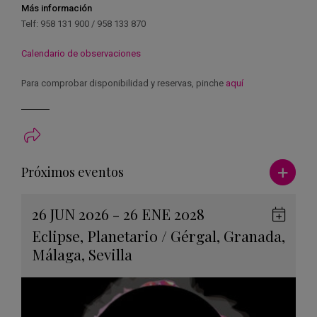
Más información
Telf: 958 131 900 / 958 133 870
Calendario de observaciones
Para comprobar disponibilidad y reservas, pinche
aquí
Ver má
Próximos eventos
26 JUN 2026 - 26 ENE 2028
Guard
Eclipse
,
Planetario
/
Gérgal
,
Granada
,
en
Málaga
,
Sevilla
Googl
Calen