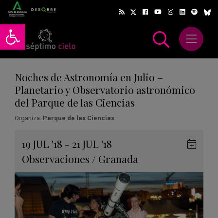
Abrir barra de herramientas
Abrir m
scar
Noches de Astronomía en Julio –
Planetario y Observatorio astronómico
del Parque de las Ciencias
Organiza:
Parque de las Ciencias
Gua
19
JUL
'18 - 21
JUL
'18
en
Observaciones
/
Granada
Goog
Cale