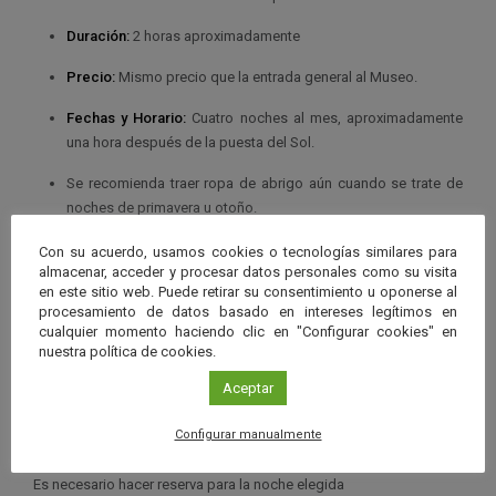
Duración:
2 horas aproximadamente
Precio:
Mismo precio que la entrada general al Museo.
Fechas y Horario:
Cuatro noches al mes, aproximadamente
una hora después de la puesta del Sol.
Se recomienda traer ropa de abrigo aún cuando se trate de
noches de primavera u otoño.
La entrada se realizará por el
Edificio Péndulo
, sito en
Con su acuerdo, usamos cookies o tecnologías similares para
almacenar, acceder y procesar datos personales como su visita
Avenida del Mediterráneo s/n
en este sitio web. Puede retirar su consentimiento u oponerse al
procesamiento de datos basado en intereses legítimos en
Organiza
cualquier momento haciendo clic en "Configurar cookies" en
Parque de las Ciencias
nuestra política de cookies.
Centro
Parque de las Ciencias
Aceptar
Plazas
Configurar manualmente
30
Inscripción
Es necesario hacer reserva para la noche elegida