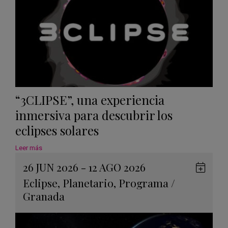
“3CLIPSE”, una experiencia
inmersiva para descubrir los
eclipses solares
Leer más
26 JUN 2026 - 12 AGO 2026
Guard
Eclipse
,
Planetario
,
Programa
/
en
Granada
Googl
Calen