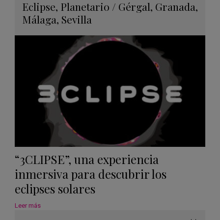
Guard
Eclipse
,
Planetario
/
Gérgal
,
Granada
,
en
Málaga
,
Sevilla
Googl
Calen
“3CLIPSE”, una experiencia
inmersiva para descubrir los
eclipses solares
Leer más