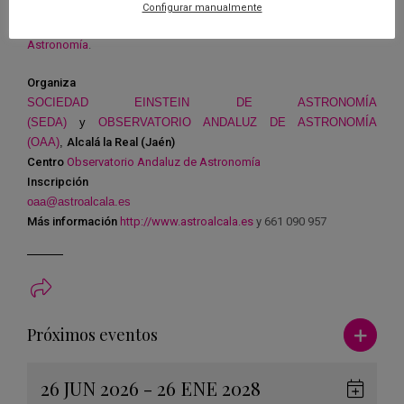
Configurar manualmente
Más información en la web del
Observatorio Andaluz de
Astronomía
.
Organiza
SOCIEDAD EINSTEIN DE ASTRONOMÍA
(SEDA)
y
OBSERVATORIO ANDALUZ DE ASTRONOMÍA
(OAA)
,
Alcalá la Real (Jaén)
Centro
Observatorio Andaluz de Astronomía
Inscripción
oaa@astroalcala.es
Más información
http://www.astroalcala.es
y 661 090 957
Ver má
Próximos eventos
26 JUN 2026 - 26 ENE 2028