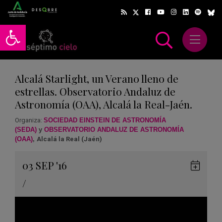
Abrir barra de herramientas
Abrir m
scar
Alcalá Starlight, un Verano lleno de
estrellas. Observatorio Andaluz de
Astronomía (OAA), Alcalá la Real-Jaén.
Organiza:
SOCIEDAD EINSTEIN DE ASTRONOMÍA
(SEDA)
y
OBSERVATORIO ANDALUZ DE ASTRONOMÍA
(OAA)
,
Alcalá la Real (Jaén)
Gua
03
SEP
'16
en
/
Goog
Cale