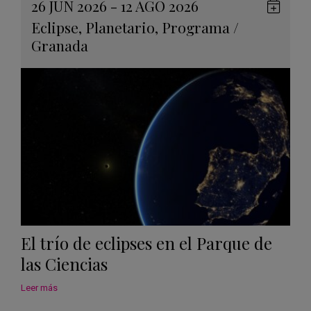
26 JUN 2026 - 12 AGO 2026
Guard
Eclipse
,
Planetario
,
Programa
/
en
Granada
Googl
Calen
El trío de eclipses en el Parque de
las Ciencias
Leer más