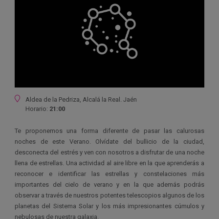
Ubicación
Aldea de la Pedriza, Alcalá la Real. Jaén
Horario:
21:00
Te proponemos una forma diferente de pasar las calurosas
noches de este Verano. Olvídate del bullicio de la ciudad,
desconecta del estrés y ven con nosotros a disfrutar de una noche
llena de estrellas. Una actividad al aire libre en la que aprenderás a
reconocer e identificar las estrellas y constelaciones más
importantes del cielo de verano y en la que además podrás
observar a través de nuestros potentes telescopios algunos de los
planetas del Sistema Solar y los más impresionantes cúmulos y
nebulosas de nuestra galaxia.