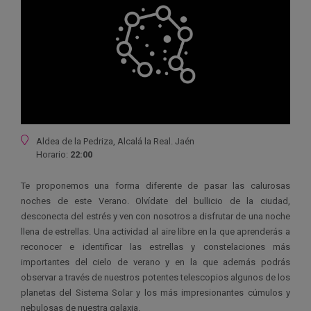
Ubicación
Aldea de la Pedriza, Alcalá la Real. Jaén
Horario:
22:00
Te proponemos una forma diferente de pasar las calurosas
noches de este Verano. Olvídate del bullicio de la ciudad,
desconecta del estrés y ven con nosotros a disfrutar de una noche
llena de estrellas. Una actividad al aire libre en la que aprenderás a
reconocer e identificar las estrellas y constelaciones más
importantes del cielo de verano y en la que además podrás
observar a través de nuestros potentes telescopios algunos de los
planetas del Sistema Solar y los más impresionantes cúmulos y
nebulosas de nuestra galaxia.