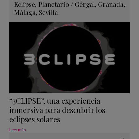
Guard
Eclipse
,
Planetario
/
Gérgal
,
Granada
,
en
Málaga
,
Sevilla
Googl
Calen
“3CLIPSE”, una experiencia
inmersiva para descubrir los
eclipses solares
Leer más