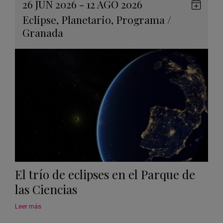
26 JUN 2026 - 12 AGO 2026
Guard
Eclipse
,
Planetario
,
Programa
/
en
Granada
Googl
Calen
El trío de eclipses en el Parque de
las Ciencias
Leer más