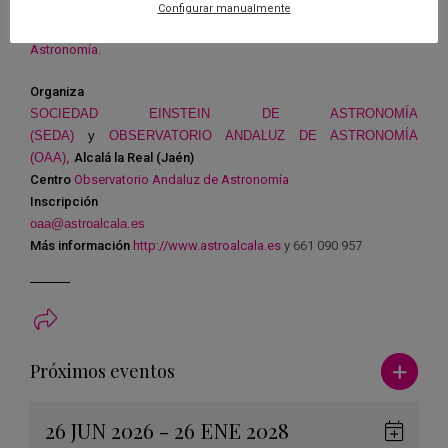
Configurar manualmente
Más información en la web del
Observatorio Andaluz de
Astronomía
.
Organiza
SOCIEDAD EINSTEIN DE ASTRONOMÍA
(SEDA)
y
OBSERVATORIO ANDALUZ DE ASTRONOMÍA
(OAA)
,
Alcalá la Real (Jaén)
Centro
Observatorio Andaluz de Astronomía
Inscripción
oaa@astroalcala.es
Más información
http://www.astroalcala.es
y 661 090 957
Ver má
Próximos eventos
26 JUN 2026 - 26 ENE 2028