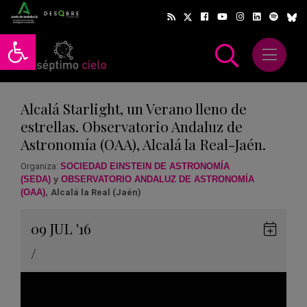
Abrir barra de herramientas
Abrir m
scar
Alcalá Starlight, un Verano lleno de
estrellas. Observatorio Andaluz de
Astronomía (OAA), Alcalá la Real-Jaén.
Organiza:
SOCIEDAD EINSTEIN DE ASTRONOMÍA
(SEDA)
y
OBSERVATORIO ANDALUZ DE ASTRONOMÍA
(OAA)
,
Alcalá la Real (Jaén)
Gua
09
JUL
'16
en
/
Goog
Cale