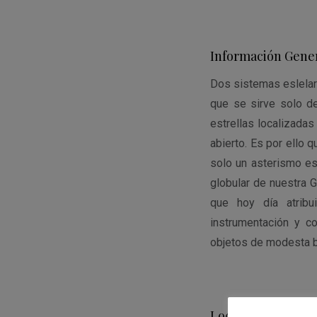
Información Gener
Dos sistemas eslelare
que se sirve solo d
estrellas localizada
abierto. Es por ello
solo un asterismo es
globular de nuestra G
que hoy día atribu
instrumentación y c
objetos de modesta b
Localización y ob