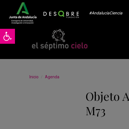
#AndalucíaCiencia
Abrir barra de herramientas
Inicio
Agenda
Objeto 
M73