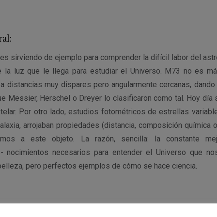
al:
s sirviendo de ejemplo para comprender la difícil labor del as
e la luz que le llega para estudiar el Universo. M73 no es m
s a distancias muy dispares pero angularmente cercanas, dand
 que Messier, Herschel o Dreyer lo clasificaron como tal. Hoy d
telar. Por otro lado, estudios fotométricos de estrellas variab
alaxia, arrojaban propiedades (distancia, composición química o
imos a este objeto. La razón, sencilla: la constante mej
o- nocimientos necesarios para entender el Universo que no
elleza, pero perfectos ejemplos de cómo se hace ciencia.
servación