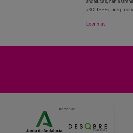
andaluces, han estren
«3CLIPSE», una produ
Leer más
Una web de: