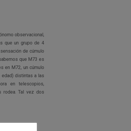
trónomo observacional,
ás que un grupo de 4
o sensación de cúmulo
ía sabemos que M73 es
les en M72, un cúmulo
 edad) distintas a las
ora en telescopios,
s rodea. Tal vez dos