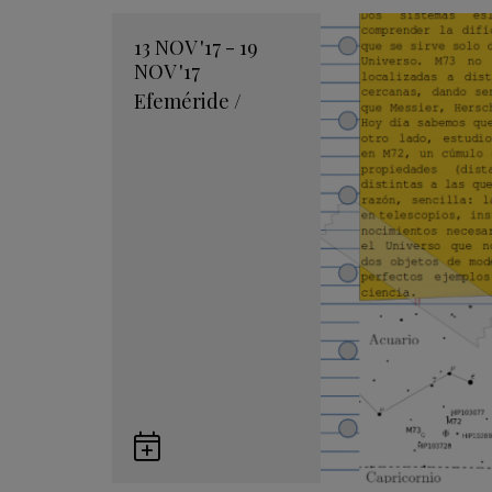
13
NOV
'17 - 19
NOV
'17
Efeméride
/
Guardar
en
Google