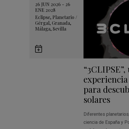
26 JUN 2026 - 26
ENE 2028
Eclipse
,
Planetario
/
Gérgal
,
Granada
,
Málaga
,
Sevilla
Guardar
en
“3CLIPSE”,
Google
Calendar
experiencia
para descubr
solares
Diferentes planetario
ciencia de España y Po