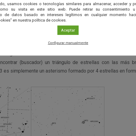
do, usamos cookies o tecnologías similares para almacenar, acceder y p
como su visita en este sitio web. Puede retirar su consentimiento u
corrido a partir de las estrellas γ, μ y ε Aqr (localizables a pa
to de datos basado en intereses legítimos en cualquier momento haci
n declinación encontramos un triángulo de estrellas (HIP
okies" en nuestra política de cookies.
terior, y a través del telescopio, podremos encontrar fácilmen
Aceptar
dido y de bajo brillo superficial. A mayores aumentos, bajo ci
Configurar manualmente
stinguir algunas estrellas individuales dentro de la nebulo
úmulo globular forman. Una vez terminada la observación de M
ncontrar (buscador) un triángulo de estrellas con las más b
 es simplemente un asterismo formado por 4 estrellas en forma