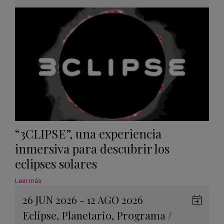
Googl
Calen
“3CLIPSE”, una experiencia
inmersiva para descubrir los
eclipses solares
Leer más
26 JUN 2026 - 12 AGO 2026
Guard
Eclipse
,
Planetario
,
Programa
/