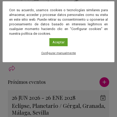
Con su acuerdo, usamos cookies o tecnologías similares para
almacenar, acceder y procesar datos personales como su visita
en este sitio web. Puede retirar su consentimiento u oponerse al
procesamiento de datos basado en intereses legítimos en
cualquier momento haciendo clic en "Configurar cookies" en
nuestra política de cookies.
Mapa estelar para localizar M95 y M96 en la constelación de Leo.
Aceptar
Datos de las estrellas con magnitud superior a 3.0 provienen del
conjunto de datos públicos de la misión GAIA de la ESA.
Configurar manualmente
Ver má
Próximos eventos
26 JUN 2026 - 26 ENE 2028
Guard
Eclipse
,
Planetario
/
Gérgal
,
Granada
,
en
Málaga
,
Sevilla