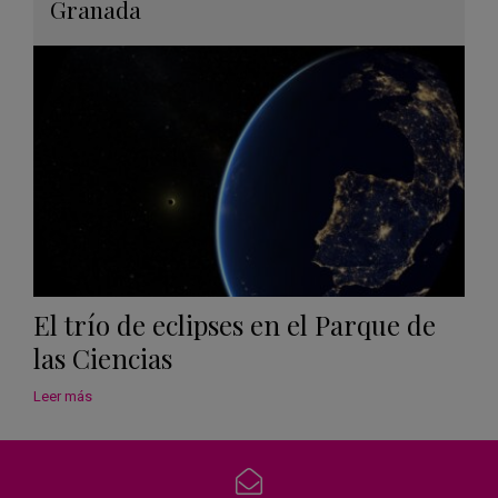
en
Granada
Googl
Calen
El trío de eclipses en el Parque de
las Ciencias
Leer más