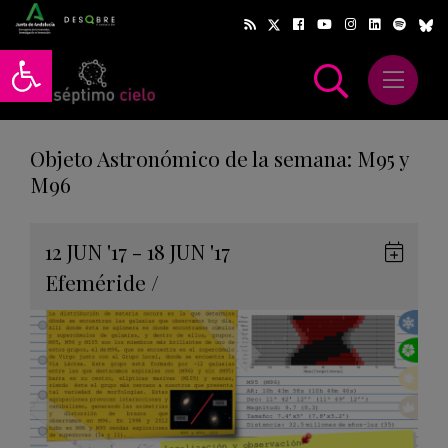
Abrir barra de herramientas
Abrir m
scar
Objeto Astronómico de la semana: M95 y
M96
Gua
12
JUN
'17 - 18
JUN
'17
en
Efeméride
/
Goog
Cale