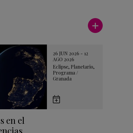
Ver más
26 JUN 2026 - 12
AGO 2026
Eclipse
,
Planetario
,
Programa
/
Granada
Guardar
en
s en el
Google
Calendar
encias