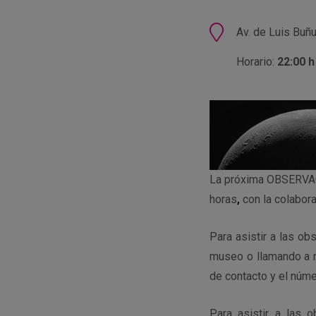
Ubicación
Av. de Luis Buñ
Horario:
22:00 h
La próxima OBSERVACI
horas
,
con la colabor
Para asistir a las ob
museo o llamando a n
de contacto y el núme
Para asistir a las 