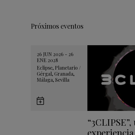
Próximos eventos
26 JUN 2026 - 26
ENE 2028
Eclipse
,
Planetario
/
Gérgal
,
Granada
,
Málaga
,
Sevilla
Guardar
en
“3CLIPSE”,
Google
Calendar
experiencia