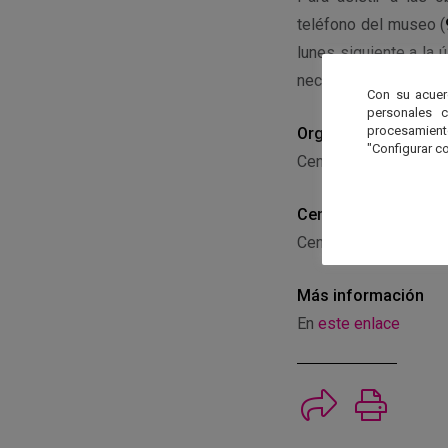
teléfono del museo (
lunes siguiente a la 
necesaria la reserva 
Con su acuer
personales 
procesamien
Organiza
"Configurar co
Centro de Ciencia Pri
Centro
Centro de Ciencia Pri
Más información
En
este enlace
Imprimi