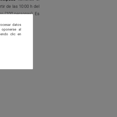
rtir de las 10:00 h del
oro (100 personas). Es
rocesar datos
 oponerse al
endo clic en