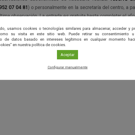
952 07 04 81
) o personalmente en la secretaría del centro, a pa
última observación. La entrada es gratuita hasta completar el af
para acceder a la observación.
do, usamos cookies o tecnologías similares para almacenar, acceder y p
como su visita en este sitio web. Puede retirar su consentimiento u
to de datos basado en intereses legítimos en cualquier momento haci
okies" en nuestra política de cookies.
ncipia
Aceptar
Configurar manualmente
ncipia
r