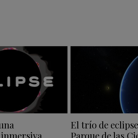
 una
El trío de eclipse
 inmersiva
Parque de las Ci