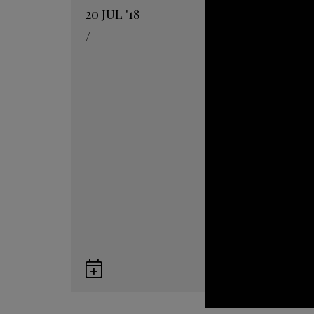
20
JUL
'18
/
Guardar
en
Google
Calendar