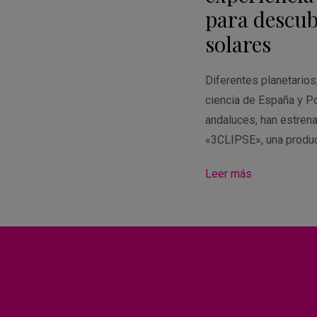
para descubr
solares
Diferentes planetario
ciencia de España y Po
andaluces, han estren
«3CLIPSE», una produ
Leer más