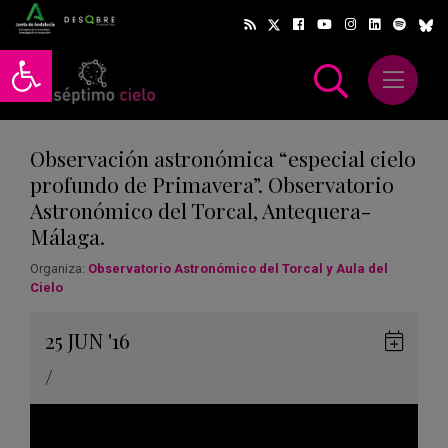
Abrir barra de herramientas
Abrir m
scar
Observación astronómica “especial cielo
profundo de Primavera”. Observatorio
Astronómico del Torcal, Antequera-
Málaga.
Organiza:
Observatorio Astronómico del Torcal y Aula del
Cielo
Gua
25
JUN
'16
en
/
Goog
Cale