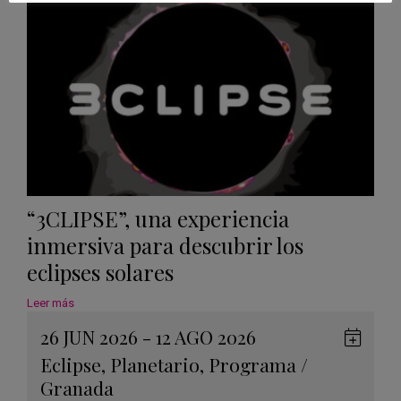
Calen
“3CLIPSE”, una experiencia
inmersiva para descubrir los
eclipses solares
Leer más
26 JUN 2026 - 12 AGO 2026
Guard
Eclipse
,
Planetario
,
Programa
/
en
Granada