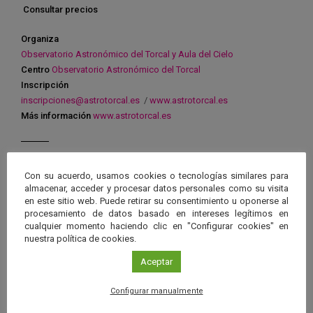
Consultar precios
Organiza
Observatorio Astronómico del Torcal y Aula del Cielo
Centro
Observatorio Astronómico del Torcal
Inscripción
inscripciones@astrotorcal.es
/
www.astrotorcal.es
Más información
www.astrotorcal.es
Con su acuerdo, usamos cookies o tecnologías similares para
almacenar, acceder y procesar datos personales como su visita
Ver má
Próximos eventos
en este sitio web. Puede retirar su consentimiento u oponerse al
procesamiento de datos basado en intereses legítimos en
cualquier momento haciendo clic en "Configurar cookies" en
nuestra política de cookies.
26 JUN 2026 - 26 ENE 2028
Guard
Aceptar
Eclipse
,
Planetario
/
Gérgal
,
Granada
,
en
Málaga
,
Sevilla
Configurar manualmente
Googl