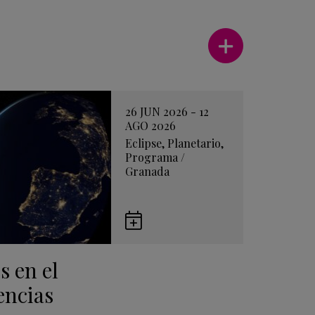
Ver más
26 JUN 2026 - 12
AGO 2026
Eclipse
,
Planetario
,
Programa
/
Granada
Guardar
en
s en el
Google
Calendar
encias