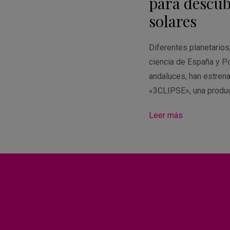
para descubr
solares
Diferentes planetario
ciencia de España y Po
andaluces, han estren
«3CLIPSE», una produ
Leer más