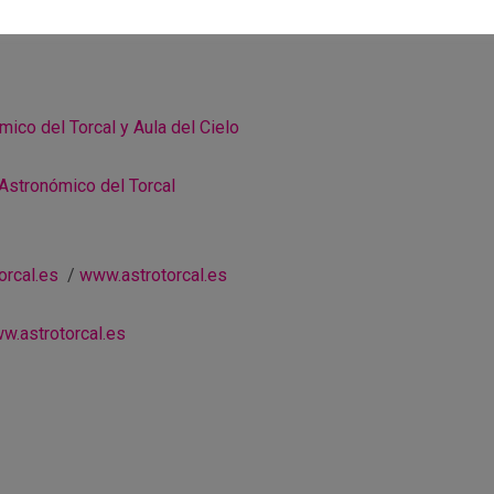
ico del Torcal y Aula del Cielo
Astronómico del Torcal
orcal.es
/
www.astrotorcal.es
w.astrotorcal.es
r