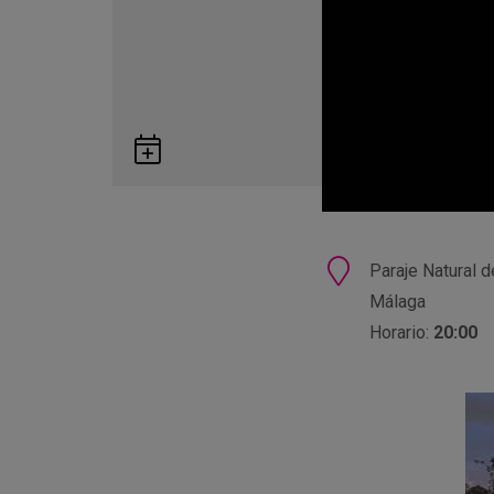
Guardar
en
Google
Calendar
Ubicación
Paraje Natural d
Málaga
Horario:
20:00