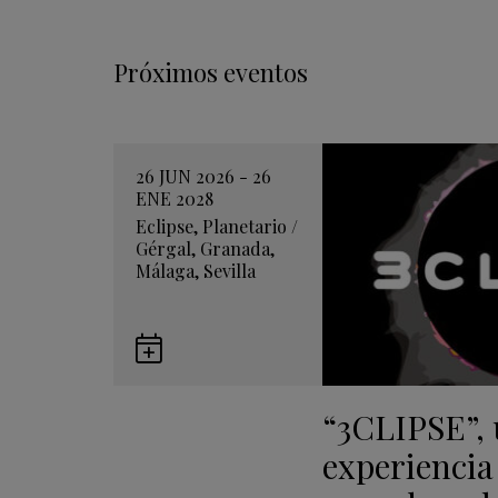
Próximos eventos
26 JUN 2026 - 26
ENE 2028
Eclipse
,
Planetario
/
Gérgal
,
Granada
,
Málaga
,
Sevilla
Guardar
en
“3CLIPSE”,
Google
Calendar
experiencia