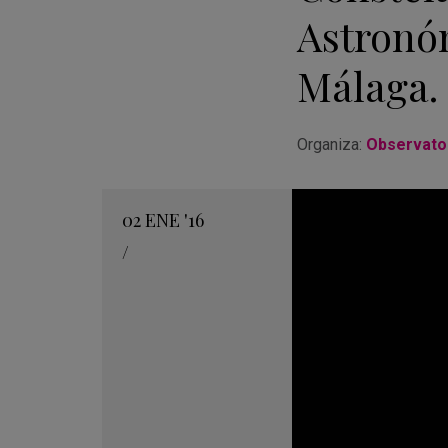
Astronó
Málaga.
Organiza:
Observator
02
ENE
'16
/