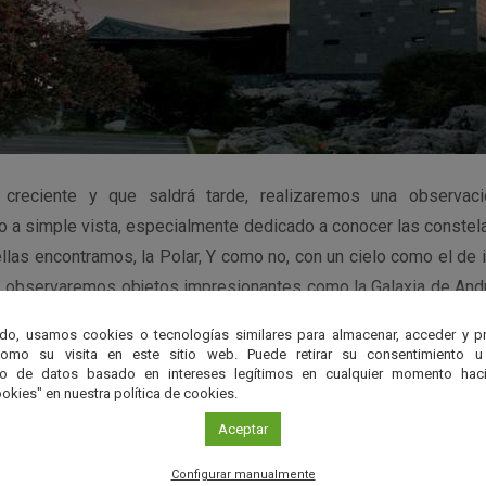
 creciente y que saldrá tarde, realizaremos una observac
o a simple vista, especialmente dedicado a conocer las constela
ellas encontramos, la Polar, Y como no, con un cielo como el de 
l, observaremos objetos impresionantes como la Galaxia de An
do, usamos cookies o tecnologías similares para almacenar, acceder y p
como su visita en este sitio web. Puede retirar su consentimiento u
par, es importante realizar reservas enviando un co
to de datos basado en intereses legítimos en cualquier momento haci
okies" en nuestra política de cookies.
orcal.es indicando nombre, número de asistentes y un número de
Aceptar
reservas, llame al 600 703 700 para conocer más detalles ant
os con ropa de abrigo pues nos hallamos a 1200 metros de altura
Configurar manualmente