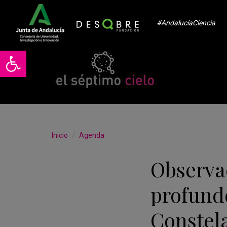
#AndalucíaCiencia
Abrir barra de herramientas
Inicio
Agenda
Observac
profundo
Constela