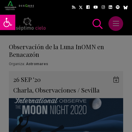
Abrir barra de herramientas
Abrir m
scar
Observación de la Luna InOMN en
Benacazón
Organiza:
Astromares
Gua
26
SEP
'20
en
Charla
,
Observaciones
/
Sevilla
Goog
Cale