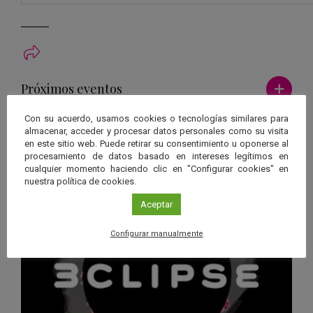
Ver má
Próximos eventos
Con su acuerdo, usamos cookies o tecnologías similares para
26 JUN 2026 - 26 ENE 2028
almacenar, acceder y procesar datos personales como su visita
Guard
en este sitio web. Puede retirar su consentimiento u oponerse al
Eclipse
,
Planetario
/
Gérgal
,
Granada
,
procesamiento de datos basado en intereses legítimos en
en
Málaga
,
Sevilla
cualquier momento haciendo clic en "Configurar cookies" en
Googl
nuestra política de cookies.
Calen
Aceptar
Configurar manualmente