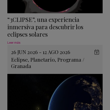
“3CLIPSE”, una experiencia
inmersiva para descubrir los
eclipses solares
Leer más
26 JUN 2026 - 12 AGO 2026
Guard
Eclipse
,
Planetario
,
Programa
/
en
Granada
Googl
Calen