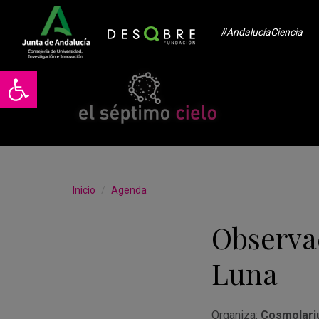
#AndalucíaCiencia
Abrir barra de herramientas
Inicio
Agenda
Observa
Luna
Organiza:
Cosmolari