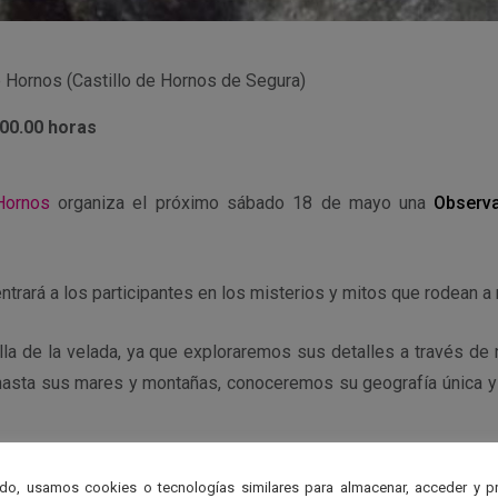
Hornos (Castillo de Hornos de Segura)
 00.00 horas
Hornos
organiza el próximo sábado 18 de mayo una
Observ
ntrará a los participantes en los misterios y mitos que rodean a 
lla de la velada, ya que exploraremos sus detalles a través de
hasta sus mares y montañas, conoceremos su geografía única 
 una noche inolvidable bajo la Luna y el cielo nocturno de la Sie
do, usamos cookies o tecnologías similares para almacenar, acceder y p