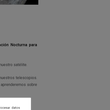
ación Nocturna para
nuestro satélite.
 nuestros telescopios.
y aprenderemos sobre
rra de Segura!
rocesar datos