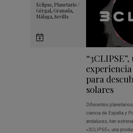
Eclipse
,
Planetario
/
Gérgal
,
Granada
,
Málaga
,
Sevilla
Guardar
en
“3CLIPSE”,
Google
Calendar
experiencia
para descubr
solares
Diferentes planetario
ciencia de España y Po
andaluces, han estren
«3CLIPSE», una produ