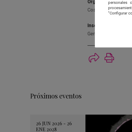
Organiza
personales 
procesamien
Cosmolarium de Hor
"Configurar co
Inscripción
General: 25 € - Niños
Imprimi
Próximos eventos
26 JUN 2026 - 26
ENE 2028