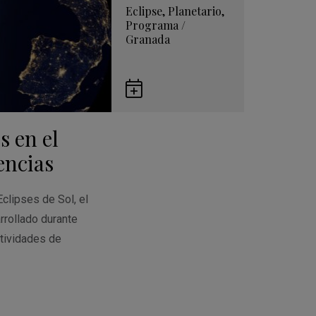
Eclipse
,
Planetario
,
Programa
/
Granada
Guardar
en
s en el
Google
Calendar
encias
Eclipses de Sol, el
rrollado durante
tividades de