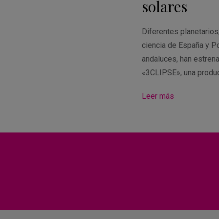
solares
Diferentes planetario
ciencia de España y Po
andaluces, han estren
«3CLIPSE», una produ
Leer más