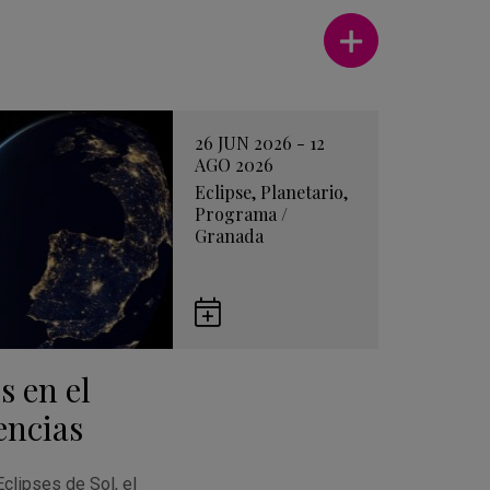
Ver más
26 JUN 2026 - 12
AGO 2026
Eclipse
,
Planetario
,
Programa
/
Granada
Guardar
en
s en el
Google
Calendar
encias
Eclipses de Sol, el