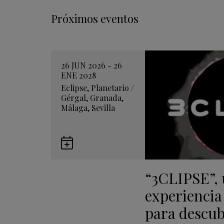
Próximos eventos
26 JUN 2026 - 26
ENE 2028
Eclipse
,
Planetario
/
Gérgal
,
Granada
,
Málaga
,
Sevilla
Guardar
en
“3CLIPSE”,
Google
Calendar
experiencia
para descubr