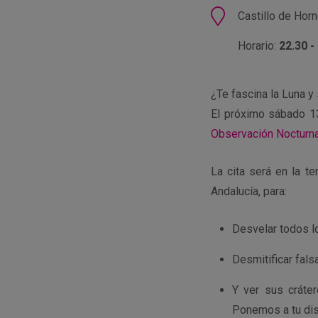
Ubicación
Castillo de Hor
Horario:
22.30 -
¿Te fascina la Luna y
El próximo sábado 1
Observación Nocturna
La cita será en la t
Andalucía, para:
Desvelar todos lo
Desmitificar fal
Y ver sus cráte
Ponemos a tu dis