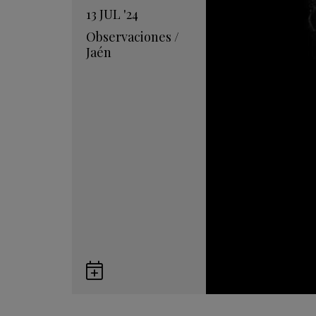
13
JUL
'24
Observaciones
/
Jaén
Guardar
en
Google
Calendar