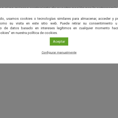
es si no quieres contagiarte de nuestra pasión por la astronomía.
do, usamos cookies o tecnologías similares para almacenar, acceder y p
como su visita en este sitio web. Puede retirar su consentimiento u
to de datos basado en intereses legítimos en cualquier momento haci
nos
okies" en nuestra política de cookies.
Aceptar
 hasta 12 años: 12 € - Menores de 4 años: Gratis
Configurar manualmente
r