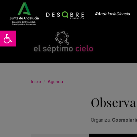
#AndalucíaCiencia
Abrir barra de herramientas
Inicio
Agenda
Observa
Organiza:
Cosmolari