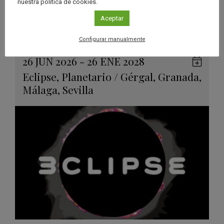
nuestra política de cookies.
Aceptar
Ver má
Próximos eventos
Configurar manualmente
26 JUN 2026 - 26 ENE 2028
Guard
Eclipse
,
Planetario
/
Gérgal
,
Granada
,
en
Málaga
,
Sevilla
Googl
Calen