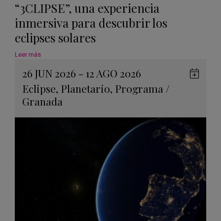
“3CLIPSE”, una experiencia
inmersiva para descubrir los
eclipses solares
Leer más
26 JUN 2026 - 12 AGO 2026
Guard
Eclipse
,
Planetario
,
Programa
/
en
Granada
Googl
Calen