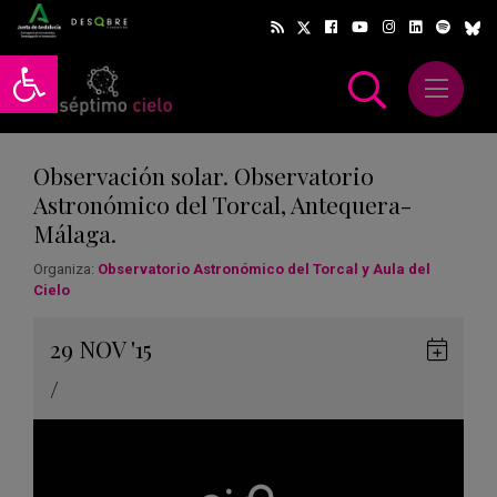
Abrir barra de herramientas
Abrir m
scar
Observación solar. Observatorio
Astronómico del Torcal, Antequera-
Málaga.
Organiza:
Observatorio Astronómico del Torcal y Aula del
Cielo
Gua
29
NOV
'15
en
/
Goog
Cale