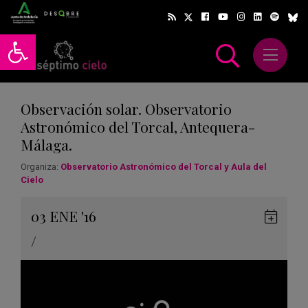
Abrir barra de herramientas
Abrir m
scar
Observación solar. Observatorio
Astronómico del Torcal, Antequera-
Málaga.
Organiza:
Observatorio Astronómico del Torcal y Aula del
Cielo
Gua
03
ENE
'16
en
/
Goog
Cale