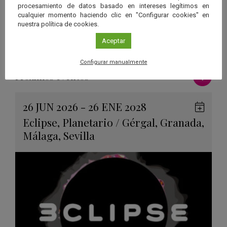
inscripciones@astrotorcal.es
/
www.astrotorcal.es
procesamiento de datos basado en intereses legítimos en
Más información
www.astrotorcal.es
cualquier momento haciendo clic en "Configurar cookies" en
nuestra política de cookies.
Aceptar
Configurar manualmente
Ver má
Próximos eventos
26 JUN 2026 - 26 ENE 2028
Guard
Eclipse
,
Planetario
/
Gérgal
,
Granada
,
en
Málaga
,
Sevilla
Googl
Calen