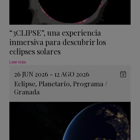
“3CLIPSE”, una experiencia
inmersiva para descubrir los
eclipses solares
Leer más
26 JUN 2026 - 12 AGO 2026
Guard
Eclipse
,
Planetario
,
Programa
/
en
Granada
Googl
Calen