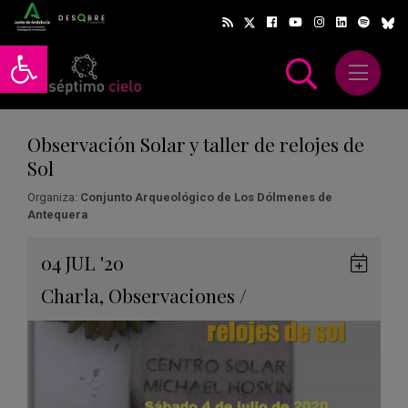
Abrir barra de herramientas
Abrir m
scar
Observación Solar y taller de relojes de
Sol
Organiza:
Conjunto Arqueológico de Los Dólmenes de
Antequera
Gua
04
JUL
'20
en
Charla
,
Observaciones
/
Goog
Cale