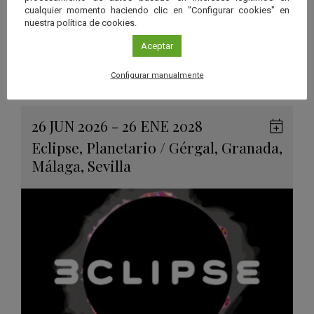
cualquier momento haciendo clic en "Configurar cookies" en
nuestra política de cookies.
Aceptar
Configurar manualmente
Ver má
Próximos eventos
26 JUN 2026 - 26 ENE 2028
Guard
Eclipse
,
Planetario
/
Gérgal
,
Granada
,
en
Málaga
,
Sevilla
Googl
Calen