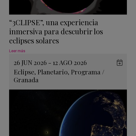
“3CLIPSE”, una experiencia
inmersiva para descubrir los
eclipses solares
Leer más
26 JUN 2026 - 12 AGO 2026
Guard
Eclipse
,
Planetario
,
Programa
/
en
Granada
Googl
Calen