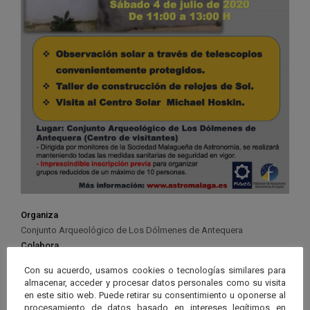
Organiza
Conjunto Arqueológico de Los Dólmenes de Antequera
Colabora
Sociedad Malagueña de Astronomía
Con su acuerdo, usamos cookies o tecnologías similares para
Inscripción
almacenar, acceder y procesar datos personales como su visita
https://www.astromalaga.es/event/observacion-solar-y-taller-de-
en este sitio web. Puede retirar su consentimiento u oponerse al
relojes-de-sol/
procesamiento de datos basado en intereses legítimos en