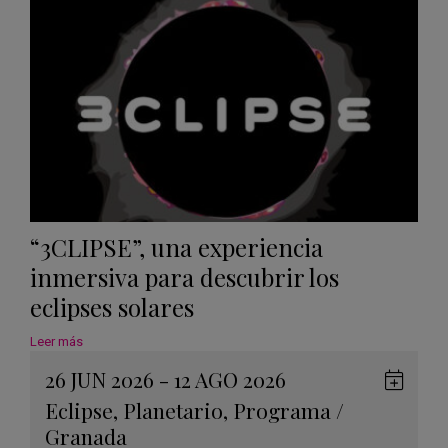
Calen
“3CLIPSE”, una experiencia
inmersiva para descubrir los
eclipses solares
Leer más
26 JUN 2026 - 12 AGO 2026
Guard
Eclipse
,
Planetario
,
Programa
/
en
Granada