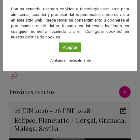
Organiza
Con su acuerdo, usamos cookies o tecnologías similares para
Observatorio Astronómico del Torcal
almacenar, acceder y procesar datos personales como su visita
Centro
en este sitio web. Puede retirar su consentimiento u oponerse al
Observatorio Astronómico del Torcal
procesamiento de datos basado en intereses legítimos en
cualquier momento haciendo clic en "Configurar cookies" en
Inscripción
nuestra política de cookies.
inscripciones@astrotorcal.es
Más información
Aceptar
http://astrotorcal.es/actividades
Configurar manualmente
Ver má
Próximos eventos
26 JUN 2026 - 26 ENE 2028
Guard
Eclipse
,
Planetario
/
Gérgal
,
Granada
,
en
Málaga
,
Sevilla
Googl