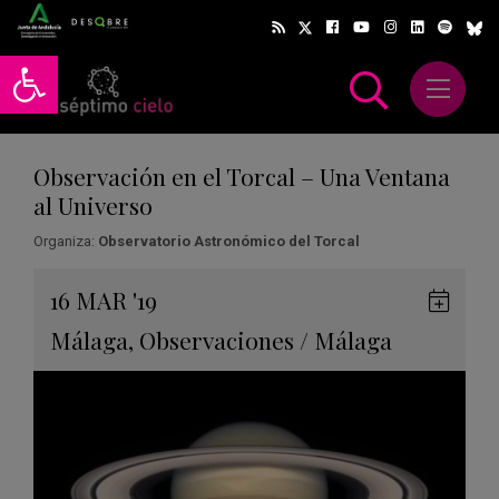
Abrir barra de herramientas
Abrir m
scar
Observación en el Torcal – Una Ventana
al Universo
Organiza:
Observatorio Astronómico del Torcal
Gua
16
MAR
'19
en
Málaga
,
Observaciones
/
Málaga
Goog
Cale