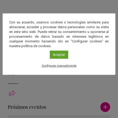
Organiza
Observatorio Astronómico del Torcal
Con su acuerdo, usamos cookies o tecnologías similares para
almacenar, acceder y procesar datos personales como su visita
Centro
en este sitio web. Puede retirar su consentimiento u oponerse al
Paraje Natural del Torcal de Antequera
procesamiento de datos basado en intereses legítimos en
Plazas
cualquier momento haciendo clic en "Configurar cookies" en
Reservas en el teléfono 600 703 700
nuestra política de cookies.
Inscripción
Aceptar
Email: inscripciones@astrotorcal.es /
www.astrotorcal.es/inscripciones
Configurar manualmente
Más información
Web
Ver má
Próximos eventos