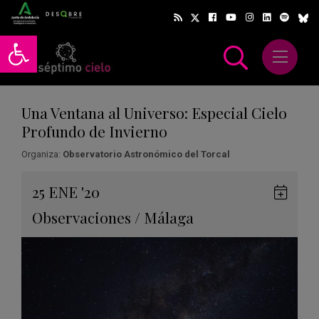
Abrir barra de herramientas
Abrir m
scar
Una Ventana al Universo: Especial Cielo
Profundo de Invierno
Organiza:
Observatorio Astronómico del Torcal
Gua
25
ENE
'20
en
Observaciones
/
Málaga
Goog
Cale