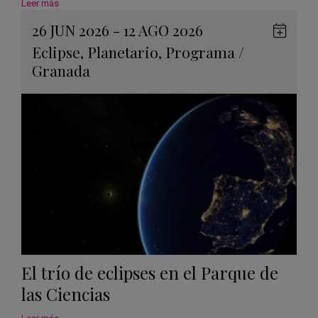
Leer más
26 JUN 2026 - 12 AGO 2026
Guard
Eclipse
,
Planetario
,
Programa
/
en
Granada
Googl
Calen
El trío de eclipses en el Parque de
las Ciencias