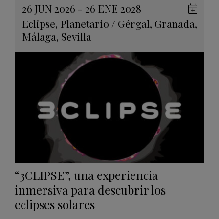
26 JUN 2026 - 26 ENE 2028
Guard
Eclipse
,
Planetario
/
Gérgal
,
Granada
,
en
Málaga
,
Sevilla
Googl
Calen
“3CLIPSE”, una experiencia
inmersiva para descubrir los
eclipses solares