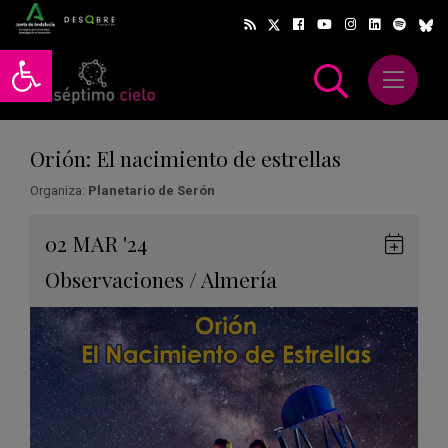
Abrir barra de herramientas
Abrir m
scar
Orión: El nacimiento de estrellas
Organiza:
Planetario de Serón
Gua
02
MAR
'24
en
Observaciones
/
Almería
Goog
Cale