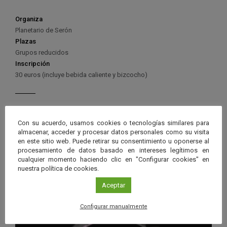
Organiza
Planetario de Serón
Plazas
Grupos reducidos
Inscripción
30 euros (incluye bebida caliente y bizcocho)
Con su acuerdo, usamos cookies o tecnologías similares para
almacenar, acceder y procesar datos personales como su visita
Ver má
Próximos eventos
en este sitio web. Puede retirar su consentimiento u oponerse al
procesamiento de datos basado en intereses legítimos en
cualquier momento haciendo clic en "Configurar cookies" en
26 JUN 2026 - 26 ENE 2028
nuestra política de cookies.
Guard
Eclipse
,
Planetario
/
Gérgal
,
Granada
,
Aceptar
en
Málaga
,
Sevilla
Googl
Configurar manualmente
Calen