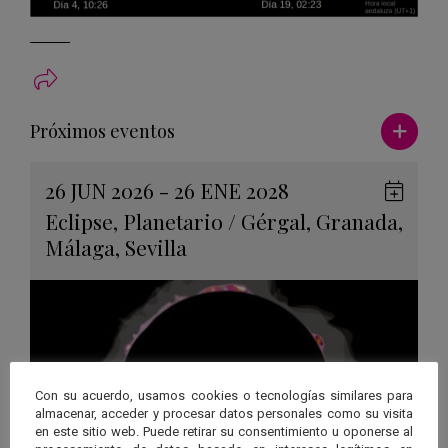
Ver má
Próximos eventos
26 JUN 2026 - 26 ENE 2028
Guard
Eclipse
,
Planetario
/
Gérgal
,
Granada
,
en
Málaga
,
Sevilla
Googl
Calen
Con su acuerdo, usamos cookies o tecnologías similares para
almacenar, acceder y procesar datos personales como su visita
en este sitio web. Puede retirar su consentimiento u oponerse al