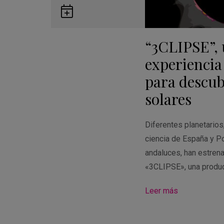
Guardar
en
“3CLIPSE”,
Google
Calendar
experiencia
para descubr
solares
Diferentes planetario
ciencia de España y Po
andaluces, han estren
«3CLIPSE», una produ
Leer más