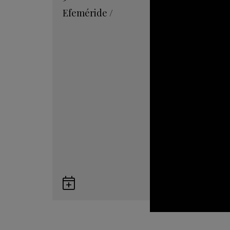
Efeméride
/
Guardar
en
Google
Calendar