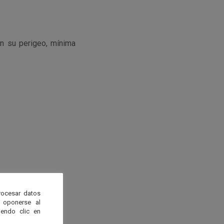
n su perigeo, mínima
rocesar datos
 oponerse al
endo clic en