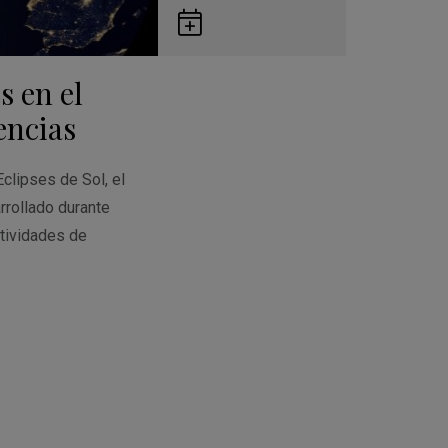
Guardar
en
s en el
Google
Calendar
encias
Eclipses de Sol, el
rrollado durante
tividades de