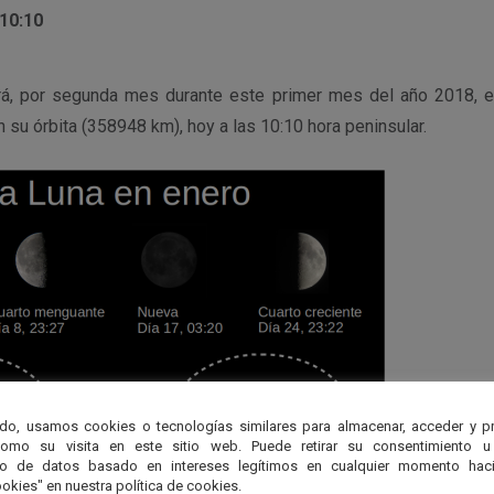
 10:10
rá, por segunda mes durante este primer mes del año 2018, e
en su órbita (358948 km), hoy a las 10:10 hora peninsular.
do, usamos cookies o tecnologías similares para almacenar, acceder y p
como su visita en este sitio web. Puede retirar su consentimiento u
to de datos basado en intereses legítimos en cualquier momento haci
okies" en nuestra política de cookies.