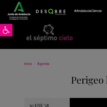
#AndalucíaCiencia
Abrir barra de herramientas
Inicio
Agenda
Perigeo 
30
ENE
'18