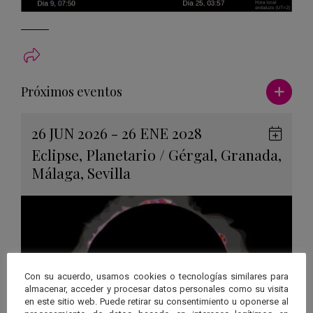
Ver má
Próximos eventos
26 JUN 2026 - 26 ENE 2028
Guard
Eclipse
,
Planetario
/
Gérgal
,
Granada
,
en
Málaga
,
Sevilla
Googl
Calen
Con su acuerdo, usamos cookies o tecnologías similares para
almacenar, acceder y procesar datos personales como su visita
en este sitio web. Puede retirar su consentimiento u oponerse al