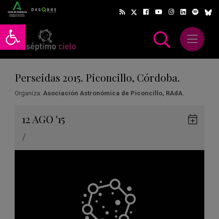
Abrir barra de herramientas
Abrir m
scar
Perseidas 2015. Piconcillo, Córdoba.
Organiza:
Asociación Astronómica de Piconcillo, RAdA.
Gua
12
AGO
'15
en
/
Goog
Cale