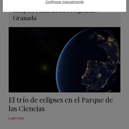
26 JUN 2026 - 12 AGO 2026
Configurar manualmente
Guard
Eclipse
,
Planetario
,
Programa
/
en
Granada
Googl
Calen
El trío de eclipses en el Parque de
las Ciencias
Leer más