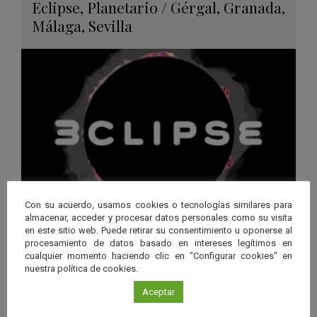
Guard
Eclipse
,
Planetario
/
Gérgal
,
Granada
,
en
Málaga
,
Sevilla
Googl
Calen
Con su acuerdo, usamos cookies o tecnologías similares para
almacenar, acceder y procesar datos personales como su visita
“3CLIPSE”, una experiencia
en este sitio web. Puede retirar su consentimiento u oponerse al
inmersiva para descubrir los
procesamiento de datos basado en intereses legítimos en
cualquier momento haciendo clic en "Configurar cookies" en
eclipses solares
nuestra política de cookies.
Aceptar
Leer más