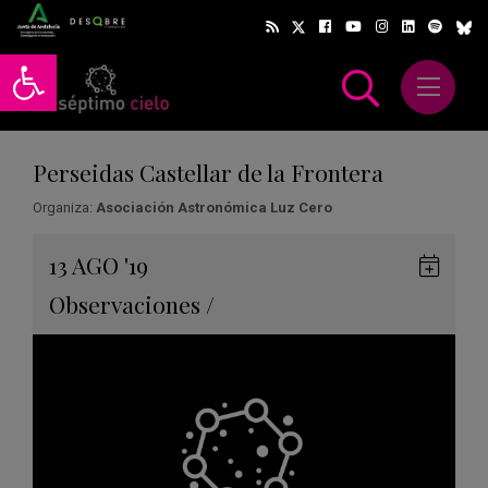
Abrir barra de herramientas
Abrir m
scar
Perseidas Castellar de la Frontera
Organiza:
Asociación Astronómica Luz Cero
Gua
13
AGO
'19
en
Observaciones
/
Goog
Cale