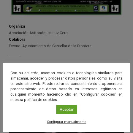
Organiza
Asociación Astronómica Luz Cero
Colabora
Excmo. Ayuntamiento de Castellar de la Frontera
Con su acuerdo, usamos cookies o tecnologías similares para
almacenar, acceder y procesar datos personales como su visita
Ver má
Próximos eventos
en este sitio web. Puede retirar su consentimiento u oponerse al
procesamiento de datos basado en intereses legítimos en
cualquier momento haciendo clic en "Configurar cookies" en
26 JUN 2026 - 26 ENE 2028
nuestra política de cookies.
Guard
Eclipse
,
Planetario
/
Gérgal
,
Granada
,
Aceptar
en
Málaga
,
Sevilla
Googl
Configurar manualmente
Calen